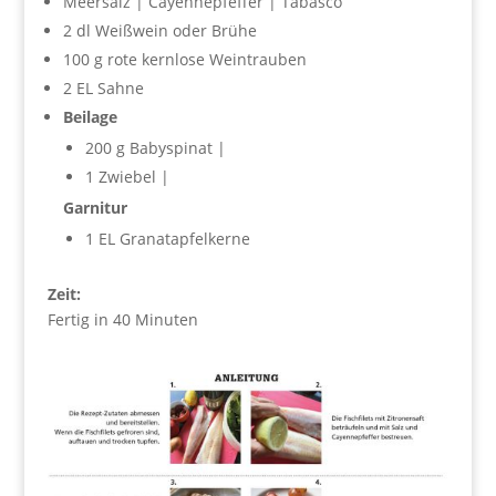
Meersalz | Cayennepfeffer | Tabasco
2 dl Weißwein oder Brühe
100 g rote kernlose Weintrauben
2 EL Sahne
Beilage
200 g Babyspinat |
1 Zwiebel |
Garnitur
1 EL Granatapfelkerne
Zeit:
Fertig in 40 Minuten