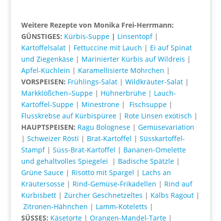
Weitere Rezepte von Monika Frei-Herrmann:
GÜNSTIGES:
Kürbis-Suppe
|
Linsentopf
|
Kartoffelsalat
|
Fettuccine mit Lauch
|
Ei auf Spinat
und Ziegenkäse
|
Marinierter Kürbis auf Wildreis
|
Apfel-Küchlein
|
Karamellisierte Möhrchen
|
VORSPEISEN:
Frühlings-Salat
|
Wildkräuter-Salat
|
Markklößchen–Suppe
|
Hühnerbrühe
|
Lauch-
Kartoffel-Suppe
|
Minestrone
|
Fischsuppe
|
Flusskrebse auf Kürbispüree
|
Rote Linsen exotisch
|
HAUPTSPEISEN:
Ragu Bolognese
|
Gemüsevariation
|
Schweizer Rösti
|
Brat-Kartoffel
|
Süsskartoffel-
Stampf
|
Süss-Brat-Kartoffel
|
Bananen-Omelette
und gehaltvolles Spiegelei
|
Badische Spätzle
|
Grüne Sauce
|
Risotto mit Spargel
|
L
achs an
Kräutersosse
|
Rind-Gemüse-Frikadellen
|
Rind auf
Kürbisbett
|
Zürcher Geschnetzeltes
|
Kalbs Ragout
|
Zitronen-Hähnchen
|
Lamm-Koteletts
|
SÜSSES:
Käsetorte
|
Orangen-Mandel-Tarte
|