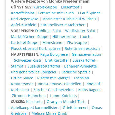
Weitere Rezepte von Monika Frei-Herrmann:
GÜNSTIGES:
Kürbis-Suppe
|
Linsentopf
|
Kartoffelsalat
|
Fettuccine mit Lauch
|
Ei auf Spinat
und Ziegenkäse
|
Marinierter Kürbis auf Wildreis
|
Apfel-Küchlein
|
Karamellisierte Möhrchen
|
VORSPEISEN:
Frühlings-Salat
|
Wildkräuter-Salat
|
Markklößchen–Suppe
|
Hühnerbrühe
|
Lauch-
Kartoffel-Suppe
|
Minestrone
|
Fischsuppe
|
Flusskrebse auf Kürbispüree
|
Rote Linsen exotisch
|
HAUPTSPEISEN:
Ragu Bolognese
|
Gemüsevariation
|
Schweizer Rösti
|
Brat-Kartoffel
|
Süsskartoffel-
Stampf
|
Süss-Brat-Kartoffel
|
Bananen-Omelette
und gehaltvolles Spiegelei
|
Badische Spätzle
|
Grüne Sauce
|
Risotto mit Spargel
|
L
achs an
Kräutersosse
|
Rind-Gemüse-Frikadellen
|
Rind auf
Kürbisbett
|
Zürcher Geschnetzeltes
|
Kalbs Ragout
|
Zitronen-Hähnchen
|
Lamm-Koteletts
|
SÜSSES:
Käsetorte
|
Orangen-Mandel-Tarte
|
Apfelkompott karamellisiert
|
Grießflammeri
|
Omas
Grießbrei
|
Melisse-Minze-Drink
|