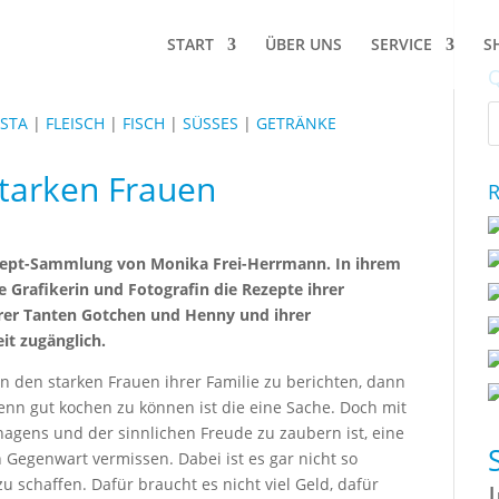
START
ÜBER UNS
SERVICE
S
Q
STA
|
FLEISCH
|
FISCH
|
SÜSSES
|
GETRÄNKE
tarken Frauen
R
ezept-Sammlung von Monika Frei-Herrmann. In ihrem
 Grafikerin und Fotografin die Rezepte ihrer
hrer Tanten Gotchen und Henny und ihrer
it zugänglich.
 den starken Frauen ihrer Familie zu berichten, dann
nn gut kochen zu können ist die eine Sache. Doch mit
agens und der sinnlichen Freude zu zaubern ist, eine
 Gegenwart vermissen. Dabei ist es gar nicht so
 schaffen. Dafür braucht es nicht viel Geld, dafür