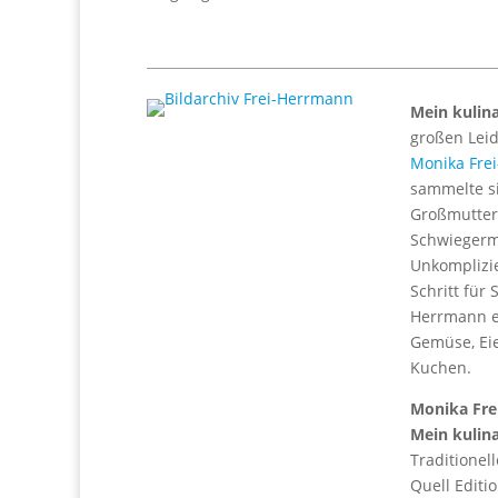
Mein kulina
großen Leid
Monika Fre
sammelte si
Großmutter 
Schwiegermu
Unkomplizie
Schritt für 
Herrmann er
Gemüse, Eie
Kuchen.
Monika Fr
Mein kulina
Traditionell
Quell Editi