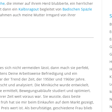
ühe
, die immer auf ihrem Herd blubberte, ein herrlicher
gt dann ein
Kalbsragout
begleitet von
Badischen Späzle
nahmen auch meine Mutter Irmgard von ihrer
S
B
E
E
G
G
H
s sich nicht vermeiden lässt, dann mach sie perfekt,
H
igstens Deine Arbeitsweise Befriedigung und ein
K
 der Trend der Zeit, der 1950er und 1960er Jahre.
L
scht und analysiert. Die Miniküche wurde entwickelt,
e ermittelt, Bewegungsabläufe studiert und optimiert.
M
rer Zeit weit voraus war. Sie wusste, dass beste
N
n früh hat sie mir beim Einkaufen auf dem Markt gezeigt,
N
Preis wert ist. Als berufstätige, geschiedene Frau blieb