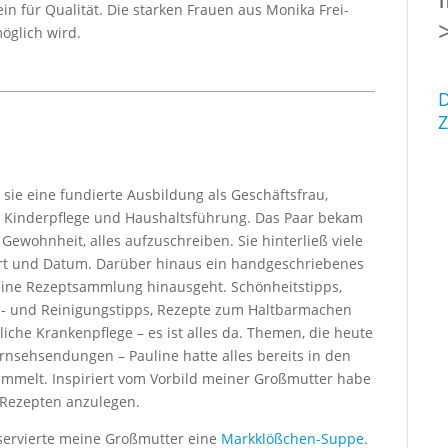
in für Qualität. Die starken Frauen aus Monika Frei-
öglich wird.
D
Z
 sie eine fundierte Ausbildung als Geschäftsfrau,
in Kinderpflege und Haushaltsführung. Das Paar bekam
Gewohnheit, alles aufzuschreiben. Sie hinterließ viele
 Ort und Datum. Darüber hinaus ein handgeschriebenes
eine Rezeptsammlung hinausgeht. Schönheitstipps,
utz- und Reinigungstipps, Rezepte zum Haltbarmachen
liche Krankenpflege – es ist alles da. Themen, die heute
ernsehsendungen – Pauline hatte alles bereits in den
ammelt. Inspiriert vom Vorbild meiner Großmutter habe
 Rezepten anzulegen.
 servierte meine Großmutter eine
Markklößchen-Suppe
.