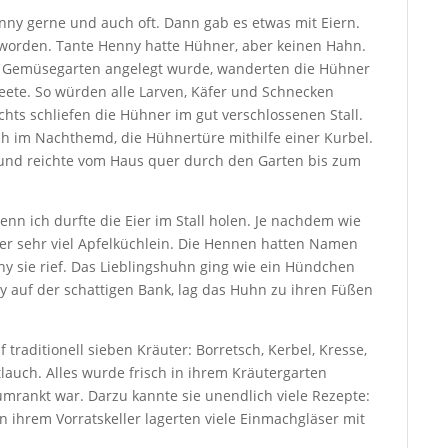
enny gerne und auch oft. Dann gab es etwas mit Eiern.
 geworden. Tante Henny hatte Hühner, aber keinen Hahn.
r Gemüsegarten angelegt wurde, wanderten die Hühner
eete. So würden alle Larven, Käfer und Schnecken
achts schliefen die Hühner im gut verschlossenen Stall.
h im Nachthemd, die Hühnertüre mithilfe einer Kurbel.
und reichte vom Haus quer durch den Garten bis zum
nn ich durfte die Eier im Stall holen. Je nachdem wie
oder sehr viel Apfelküchlein. Die Hennen hatten Namen
 sie rief. Das Lieblingshuhn ging wie ein Hündchen
y auf der schattigen Bank, lag das Huhn zu ihren Füßen
traditionell sieben Kräuter: Borretsch, Kerbel, Kresse,
tlauch. Alles wurde frisch in ihrem Kräutergarten
umrankt war. Darzu kannte sie unendlich viele Rezepte:
In ihrem Vorratskeller lagerten viele Einmachgläser mit