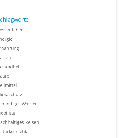
chlagworte
esser leben
nergie
rnährung
arten
esundheit
aare
eilmittel
limaschutz
ebendiges Wasser
obilität
achhaltiges Reisen
aturkosmetik