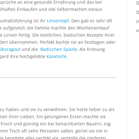
nsprüche an eine gesunde Ernährung und das bei
Q
eilhaftes Einkaufen und viel Selbermachen voraus.
Q
aushaltsführung ist ihr
Linsentopf
. Den gab es sehr oft
U
e aufgesetzt, die Familie machte den Wocheneinkauf
V
Linsen fertig. Die köstlichen, badischen Rezepte ihrer
ert übernommen. Perfekt kochte sie an Festtagen oder
lbsragout
und die
Badischen Späzle
. Als Krönung
mgard ihre hochgelobte
Käsetorte.
te zu haben und sie zu verwöhnen. Sie hörte lieber zu als
eben ihrer Lieben. Ein gelungenes Essen machte sie
te frisch und günstig ein bei benachbarten Bauern, zog
m Tisch oft zehn Personen saßen, geriet sie nie in
e bereitete alles perfekt vor, verteilte die niederen