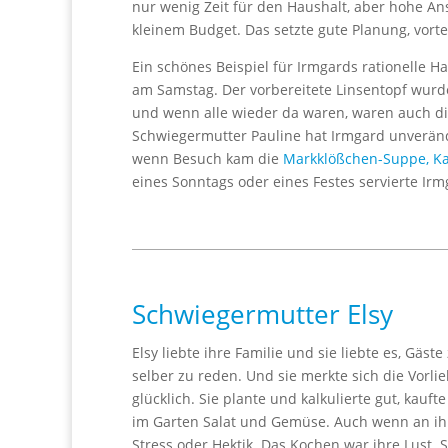
nur wenig Zeit für den Haushalt, aber hohe A
kleinem Budget. Das setzte gute Planung, vort
Ein schönes Beispiel für Irmgards rationelle H
am Samstag. Der vorbereitete Linsentopf wurd
und wenn alle wieder da waren, waren auch die 
Schwiegermutter Pauline hat Irmgard unveränd
wenn Besuch kam die
Markklößchen-Suppe,
Ka
eines Sonntags oder eines Festes servierte Ir
Schwiegermutter Elsy
Elsy liebte ihre Familie und sie liebte es, Gäs
selber zu reden. Und sie merkte sich die Vorli
glücklich. Sie plante und kalkulierte gut, kauf
im Garten Salat und Gemüse. Auch wenn an ihre
Stress oder Hektik. Das Kochen war ihre Lust. Si