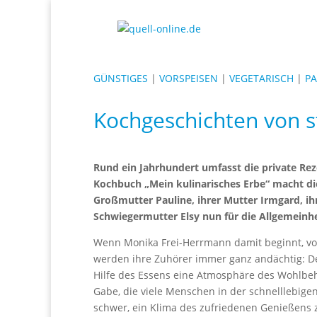
GÜNSTIGES
|
VORSPEISEN
|
VEGETARISCH
|
PA
Kochgeschichten von s
Rund ein Jahrhundert umfasst die private R
Kochbuch „Mein kulinarisches Erbe“ macht die
Großmutter Pauline, ihrer Mutter Irmgard, i
Schwiegermutter Elsy nun für die Allgemeinhe
Wenn Monika Frei-Herrmann damit beginnt, von
werden ihre Zuhörer immer ganz andächtig: De
Hilfe des Essens eine Atmosphäre des Wohlbeh
Gabe, die viele Menschen in der schnelllebigen
schwer, ein Klima des zufriedenen Genießens zu