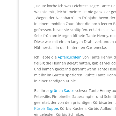
„Heute koche ich was Leichtes“, sagte Tante H
Was sie mit „leicht“ meinte, ist nie ganz klar
„Wegen der Nachbarn“. Im Frühjahr, bevor de
in einem mobilen Zaun über die noch leeren B
gefressen, bevor sie schlüpfen, erklärte sie. N
Sehr früh am Morgen öffnete Tante Henny, noc
Diese war mit einem langen Draht verbunden 
Hühnerstall in der hintersten Gartenecke.
Ich liebte die
Apfelküchlein
von Tante Henny, de
fleißig die Hennen gelegt hatten, gab es viel 
und kamen gackernd gerannt wenn Tante Henny
mit ihr im Garten spazieren. Ruhte Tante Henn
in einer sandigen Kuhle.
Bei ihrer
grünen Sauce
schwor Tante Henny auf 
Petersilie, Pimpinelle, Sauerampfer und Schnit
geerntet, der von den prächtigen Kürbisarten 
Kürbis-Suppe
, Kürbis-Kuchen, Kürbis-Auflauf. 
eingelegten Kürbis-Schnitze.