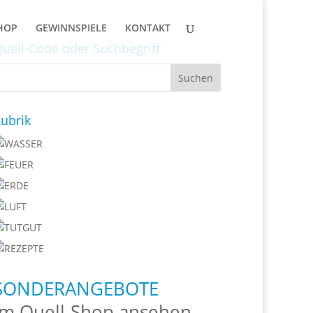
HOP
GEWINNSPIELE
KONTAKT
uell-Code oder Suchbegriff
ubrik
SONDERANGEBOTE
Im Quell-Shop ansehen