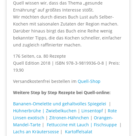
Quell wissen wir, dass das Thema „gesunde
Ernährung“ auf größtes Interesse stößt.
Wir möchten durch dieses Buch Lust aufs Selber-
Kochen mit saisonalen Zutaten der Region machen.
Darüber hinaus birgt das Buch eine Reihe wenig
bekannter Tipps, die das Kochen schneller, einfacher
und zugleich raffinierter machen.
176 Seiten, ca. 80 Rezepte
Quell Edition 2018 | ISBN 978-3-9819936-0-8 | Preis:
19,90
Versandkostenfrei bestellen im
Quell-Shop
Weitere Step by Step Rezepte bei Quell-online:
Bananen-Omelette und gehaltvolles Spiegelei
|
Hühnerbrühe
| Zwiebelkuchen
|
Linsentopf
|
Rote
Linsen exotisch
|
Zitronen-Hähnchen
|
Orangen-
Mandel-Tarte
|
Fettuccine mit Lauch
| Fischsuppe
|
Lachs an Kräutersosse
|
Kartoffelsalat