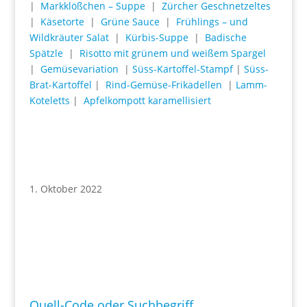
|
Markklößchen – Suppe
|
Zürcher Geschnetzeltes
|
Käsetorte
|
Grüne Sauce
|
Frühlings – und
Wildkräuter Salat
|
Kürbis-Suppe
|
Badische
Spätzle
|
Risotto mit grünem und weißem Spargel
|
Gemüsevariation
|
Süss-Kartoffel-Stampf
|
Süss-
Brat-Kartoffel
|
Rind-Gemüse-Frikadellen
|
Lamm-
Koteletts
|
Apfelkompott karamellisiert
1. Oktober 2022
Quell-Code oder Suchbegriff