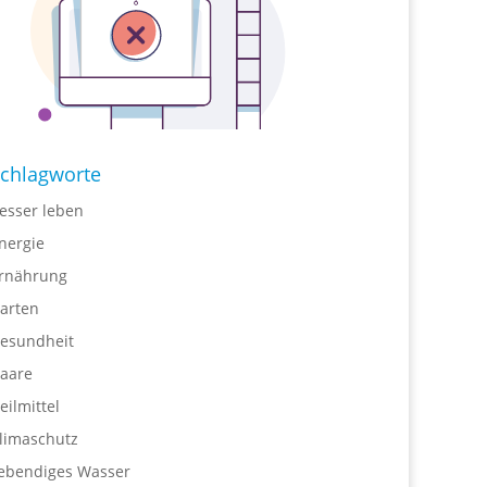
chlagworte
esser leben
nergie
rnährung
arten
esundheit
aare
eilmittel
limaschutz
ebendiges Wasser