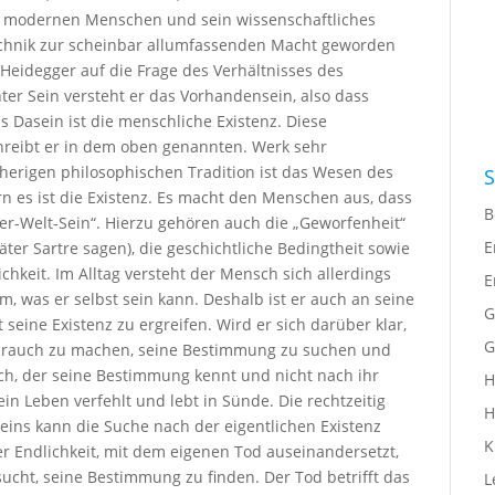
es modernen Menschen und sein wissenschaftliches
Technik zur scheinbar allumfassenden Macht geworden
h Heidegger auf die Frage des Verhältnisses des
er Sein versteht er das Vorhandensein, also dass
s Dasein ist die menschliche Existenz. Diese
chreibt er in dem oben genannten. Werk sehr
sherigen philosophischen Tradition ist das Wesen des
S
 es ist die Existenz. Es macht den Menschen aus, dass
B
-der-Welt-Sein“. Hierzu gehören auch die „Geworfenheit“
E
äter Sartre sagen), die geschichtliche Bedingtheit sowie
chkeit. Im Alltag versteht der Mensch sich allerdings
E
, was er selbst sein kann. Deshalb ist er auch an seine
G
att seine Existenz zu ergreifen. Wird er sich darüber klar,
G
 Gebrauch zu machen, seine Bestimmung zu suchen und
h, der seine Bestimmung kennt und nicht nach ihr
H
sein Leben verfehlt und lebt in Sünde. Die rechtzeitig
H
eins kann die Suche nach der eigentlichen Existenz
K
r Endlichkeit, mit dem eigenen Tod auseinandersetzt,
rsucht, seine Bestimmung zu finden. Der Tod betrifft das
L