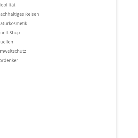
obilität
achhaltiges Reisen
aturkosmetik
uell-Shop
uellen
mweltschutz
ordenker