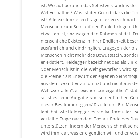
ist. Worauf beruhen das Selbstverständnis d
Weltverhältnis? Was ist der Grund, dass die 
ist? Alle existenziellen Fragen lassen sich nac
Menschen zum Sein auf den Punkt bringen. Unt
etwas da ist, sozusagen den Rahmen bildet. Da
menschliche Existenz in ihrer Endlichkeit bes
ausführlich und eindringlich. Entgegen der bi
Menschen nicht mehr das Bewusstsein, sondern
er existiert. Heidegger bezeichnet das als „In
(„der Mensch ist in die Welt geworfen“, wird sp
die Freiheit als Entwurf der eigenen Seinsmögli
aus dem, womit er zu tun hat und nicht aus dem
Welt „verfallen“, er existiert „uneigentlich“, st
so ist es seine Aufgabe, von seiner Freiheit
dieser Bestimmung gemäß zu leben. Ein Mensc
lebt, hat, wie Heidegger es radikal formuliert, 
gestellte Frage nach dem Tod als Ende des Das
unterstützen. Indem der Mensch sich mit seine
wird ihm klar, was er eigentlich will und er ve