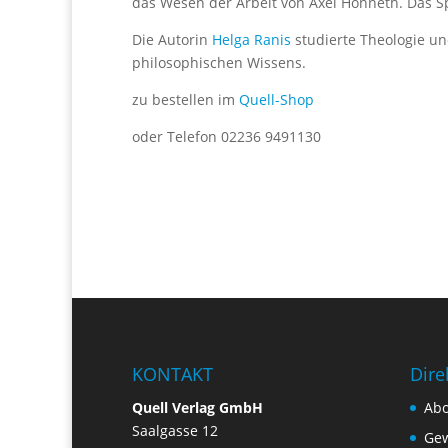
das Wesen der Arbeit von Axel Honneth. Das Sp
Die Autorin
Helga Ranis
studierte Theologie un
philosophischen Wissens.
zu bestellen im
Quell-Shop
oder Telefon 02236 9491130
KONTAKT
Dire
Quell Verlag GmbH
Ab
Saalgasse 12
Gew