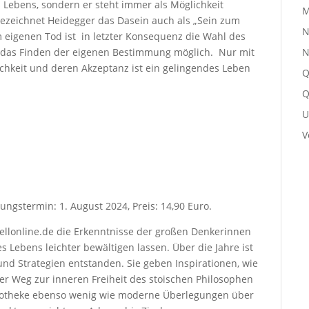
 Lebens, sondern er steht immer als Möglichkeit
M
bezeichnet Heidegger das Dasein auch als „Sein zum
N
 eigenen Tod ist in letzter Konsequenz die Wahl des
N
t, das Finden der eigenen Bestimmung möglich. Nur mit
chkeit und deren Akzeptanz ist ein gelingendes Leben
Q
Q
U
V
ungstermin: 1. August 2024, Preis: 14,90 Euro.
uellonline.de die Erkenntnisse der großen Denkerinnen
Lebens leichter bewältigen lassen. Über die Jahre ist
d Strategien entstanden. Sie geben Inspirationen, wie
Der Weg zur inneren Freiheit des stoischen Philosophen
apotheke ebenso wenig wie moderne Überlegungen über