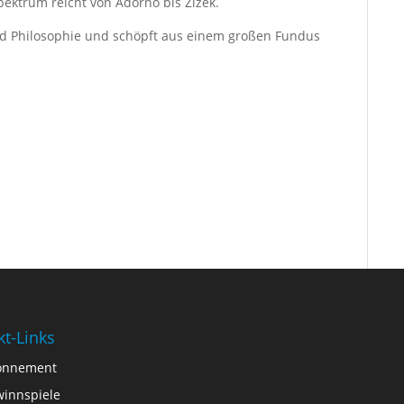
ektrum reicht von Adorno bis Zizek.
d Philosophie und schöpft aus einem großen Fundus
kt-Links
onnement
innspiele