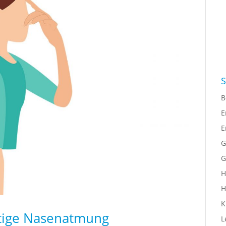
S
B
E
E
G
G
H
H
K
tige Nasenatmung
L