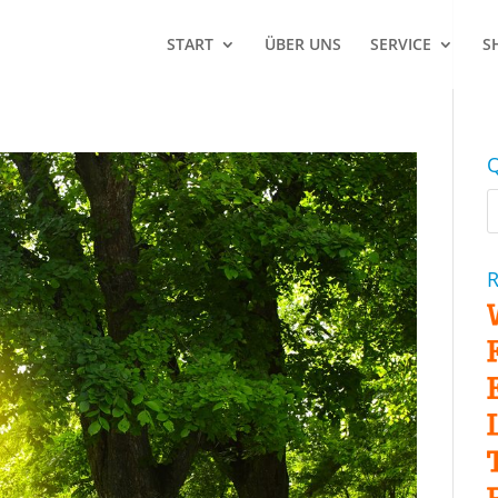
START
ÜBER UNS
SERVICE
S
Q
R