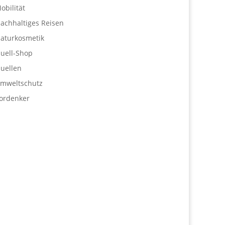
obilität
achhaltiges Reisen
aturkosmetik
uell-Shop
uellen
mweltschutz
ordenker