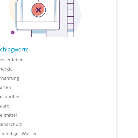
chlagworte
esser leben
nergie
rnährung
arten
esundheit
aare
eilmittel
limaschutz
ebendiges Wasser