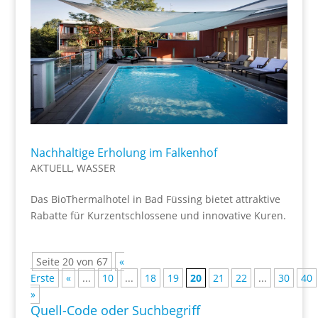
Nachhaltige Erholung im Falkenhof
AKTUELL
,
WASSER
Das BioThermalhotel in Bad Füssing bietet attraktive
Rabatte für Kurzentschlossene und innovative Kuren.
Seite 20 von 67
«
Erste
«
...
10
...
18
19
20
21
22
...
30
40
»
Quell-Code oder Suchbegriff