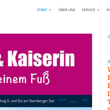
START
ÜBER UNS
SERVICE
S
Q
R