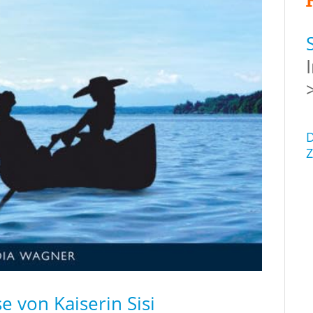
D
Z
 von Kaiserin Sisi