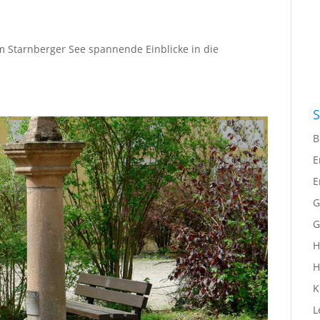
m Starnberger See spannende Einblicke in die
S
B
E
E
G
G
H
H
K
L