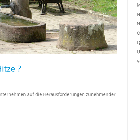
M
N
N
Q
Q
U
V
itze ?
 Unternehmen auf die Herausforderungen zunehmender