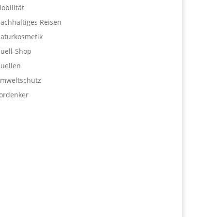
obilität
achhaltiges Reisen
aturkosmetik
uell-Shop
uellen
mweltschutz
ordenker