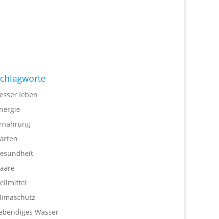
chlagworte
esser leben
nergie
rnährung
arten
esundheit
aare
eilmittel
limaschutz
ebendiges Wasser