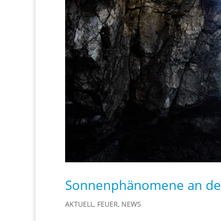
Sonnenphänomene an de
AKTUELL
,
FEUER
,
NEWS