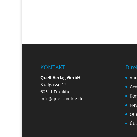
KONTAKT
Dire
Quell Verlag GmbH
Ab
Saalgasse 12
Gew
60311 Frankfurt
Kon
info@quell-online.de
New
Que
Übe