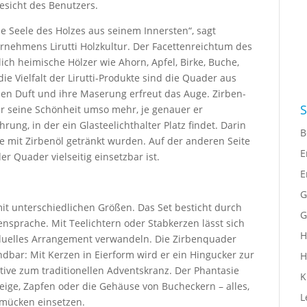
Gesicht des Benutzers.
ie Seele des Holzes aus seinem Innersten“, sagt
ernehmens Lirutti Holzkultur. Der Facettenreichtum des
ich heimische Hölzer wie Ahorn, Apfel, Birke, Buche,
 die Vielfalt der Lirutti-Produkte sind die Quader aus
en Duft und ihre Maserung erfreut das Auge. Zirben-
S
ter seine Schönheit umso mehr, je genauer er
ung, in der ein Glasteelichthalter Platz findet.
Darin
B
ie mit Zirbenöl getränkt wurden. Auf der anderen Seite
E
r Quader vielseitig einsetzbar ist.
E
G
it unterschiedlichen Größen. Das Set besticht durch
G
nsprache. Mit Teelichtern oder Stabkerzen lässt sich
H
iduelles Arrangement verwandeln. Die Zirbenquader
dbar: Mit Kerzen in Eierform wird er ein Hingucker zur
H
ative zum traditionellen Adventskranz. Der Phantasie
K
eige, Zapfen oder die Gehäuse von Bucheckern – alles,
L
hmücken einsetzen.