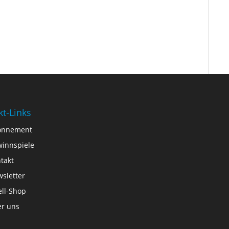
kt-Links
onnement
innspiele
takt
sletter
ll-Shop
r uns