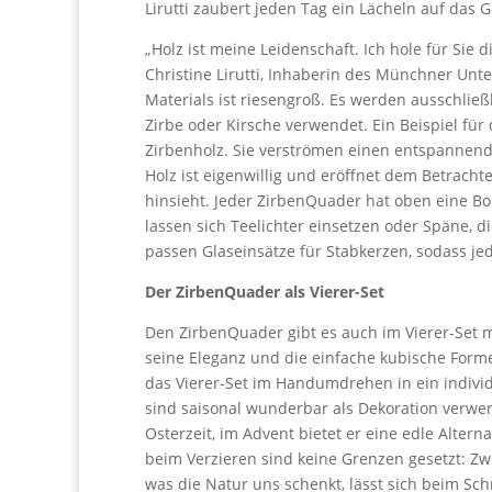
Lirutti zaubert jeden Tag ein Lächeln auf das 
„Holz ist meine Leidenschaft. Ich hole für Sie
d
Christine Lirutti, Inhaberin des Münchner Unt
Materials ist riesengroß. Es werden ausschließl
Zirbe oder Kirsche verwendet.
Ein Beispiel für
Zirbenholz. Sie verströmen einen entspannend
Holz ist eigenwillig und eröffnet dem Betrach
hinsieht.
Jeder ZirbenQuader hat oben eine Bohr
lassen sich Teelichter einsetzen oder Späne, d
passen Glaseinsätze für Stabkerzen, sodass jede
Der ZirbenQuader als Vierer-Set
Den ZirbenQuader gibt es auch im Vierer-Set m
seine Eleganz und die einfache kubische Forme
das Vierer-Set im Handumdrehen in ein indiv
sind saisonal wunderbar als Dekoration verwen
Osterzeit, im Advent bietet er eine edle Altern
beim Verzieren sind keine Grenzen gesetzt: Zw
was die Natur uns schenkt, lässt sich beim Sc