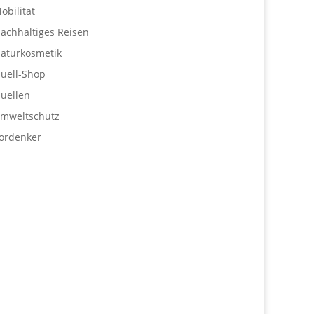
obilität
achhaltiges Reisen
aturkosmetik
uell-Shop
uellen
mweltschutz
ordenker