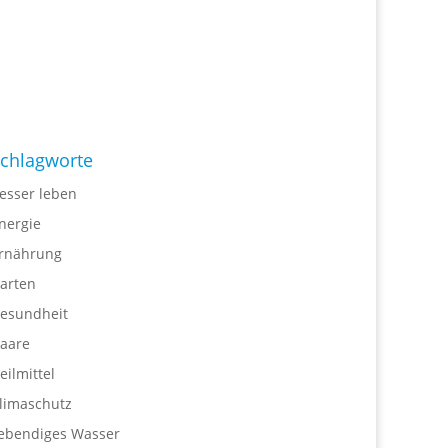
chlagworte
esser leben
nergie
rnährung
arten
esundheit
aare
eilmittel
limaschutz
ebendiges Wasser