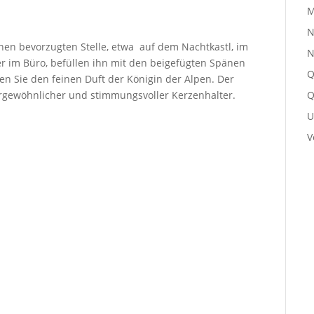
M
N
nen bevorzugten Stelle, etwa
auf dem Nachtkastl, im
N
im Büro, befüllen ihn mit den beigefügten Spänen
Q
en Sie den feinen Duft der Königin der Alpen. Der
Q
rgewöhnlicher und stimmungsvoller Kerzenhalter.
U
V