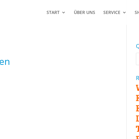
START
ÜBER UNS
SERVICE
S
Q
sen
R