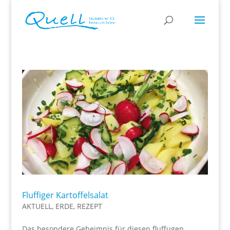
Fluffiger Kartoffelsalat
AKTUELL
,
ERDE
,
REZEPT
Das besondere Geheimnis für diesen fluffugen