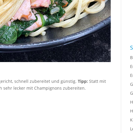
S
B
E
E
richt, schnell zubereitet und günstig.
Tipp:
Statt mit
G
ch sehr lecker mit Champignons zubereiten.
G
H
H
K
L