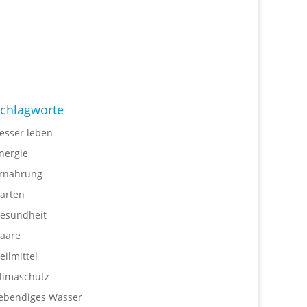
chlagworte
esser leben
nergie
rnährung
arten
esundheit
aare
eilmittel
limaschutz
ebendiges Wasser