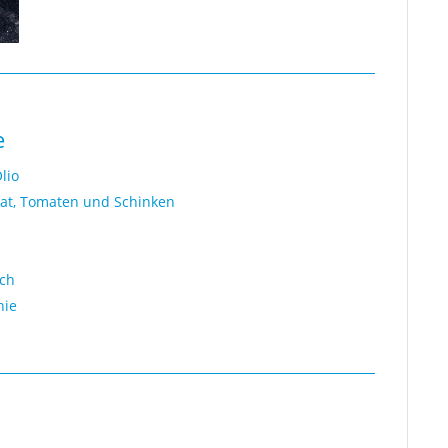
e
lio
nat, Tomaten und Schinken
uch
hie