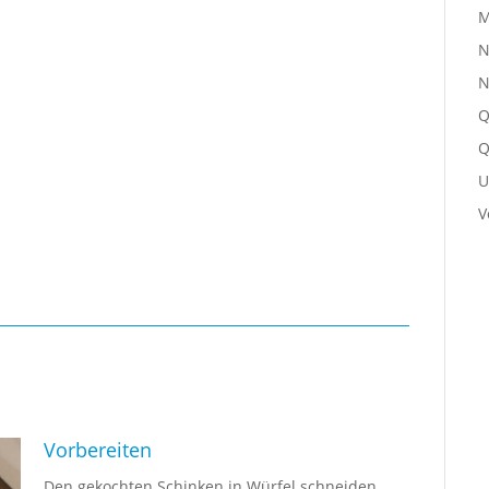
M
N
N
Q
Q
U
V
Vorbereiten
Den gekochten Schinken in Würfel schneiden.