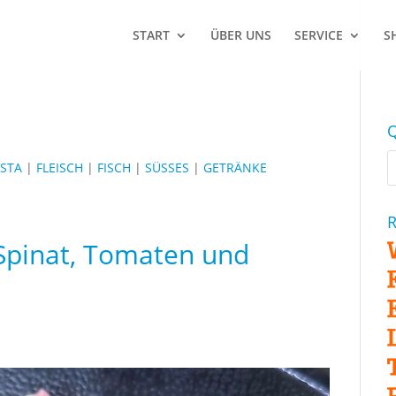
START
ÜBER UNS
SERVICE
S
Q
STA
|
FLEISCH
|
FISCH
|
SÜSSES
|
GETRÄNKE
R
 Spinat, Tomaten und