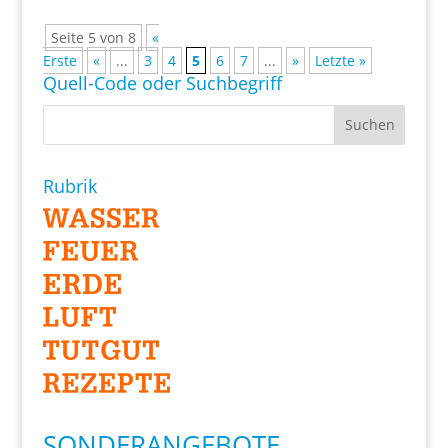
Seite 5 von 8
«
Erste
«
...
3
4
5
6
7
...
»
Letzte »
Quell-Code oder Suchbegriff
Rubrik
SONDERANGEBOTE