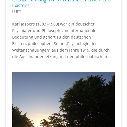
Existenz
LUFT
Karl Jaspers (1883 -1969) war ein deutscher
Psychiater und Philosoph von internationaler
Bedeutung und gehört zu den deutschen
Existenzphilosophen. Seine „Psychologie der
Weltanschauungen“ aus dem Jahre 1919, die durch
die Auseinandersetzung mit den philosophischen...