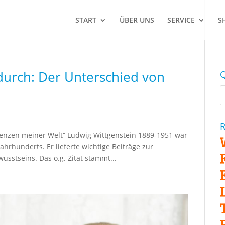
START
ÜBER UNS
SERVICE
S
durch: Der Unterschied von
Q
R
enzen meiner Welt“ Ludwig Wittgenstein 1889-1951 war
hrhunderts. Er lieferte wichtige Beiträge zur
usstseins. Das o.g. Zitat stammt...