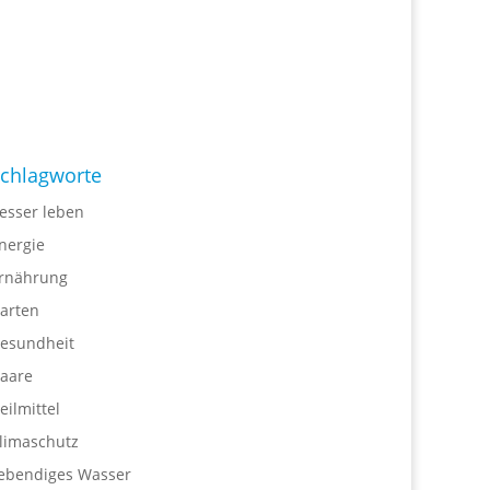
chlagworte
esser leben
nergie
rnährung
arten
esundheit
aare
eilmittel
limaschutz
ebendiges Wasser