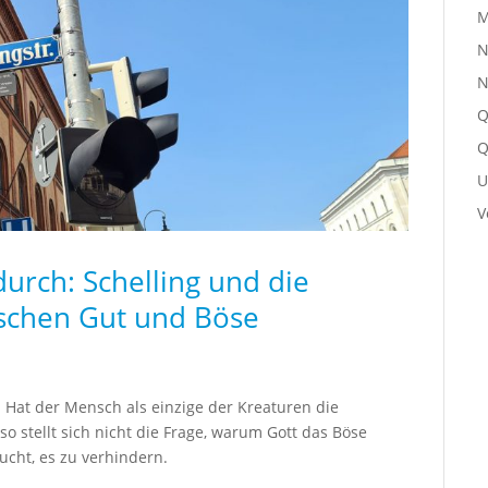
M
N
N
Q
Q
U
V
urch: Schelling und die
ischen Gut und Böse
 Hat der Mensch als einzige der Kreaturen die
o stellt sich nicht die Frage, warum Gott das Böse
cht, es zu verhindern.