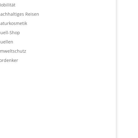
obilität
achhaltiges Reisen
aturkosmetik
uell-Shop
uellen
mweltschutz
ordenker