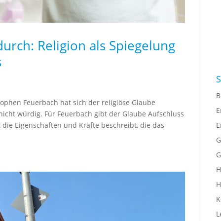
urch: Religion als Spiegelung
s
S
B
sophen Feuerbach hat sich der religiöse Glaube
E
icht würdig. Für Feuerbach gibt der Glaube Aufschluss
E
die Eigenschaften und Kräfte beschreibt, die das
G
G
H
H
K
L