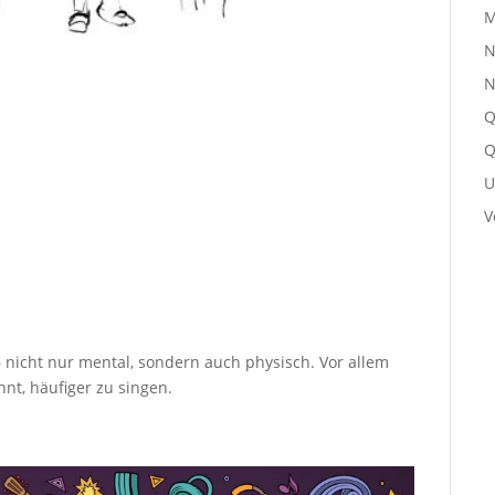
M
N
N
Q
Q
U
V
 – nicht nur mental, sondern auch physisch. Vor allem
nt, häufiger zu singen.