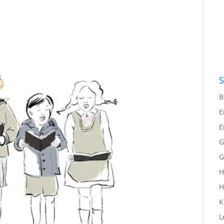
S
B
E
E
G
G
H
H
K
L