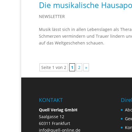
Die musikalische Hausap
NEWSLETTER
Musik lässt sich in allen Lebenslagen als The
Schmerzen vermindern und Trauer lindern und
auf das Weltgeschehen schauen.
Seite 1 von 2
1
2
»
KONTAKT
Dire
Quell Verlag GmbH
Ab
Saalgasse 12
Gew
60311 Frankfurt
Kon
info@quell-online.de