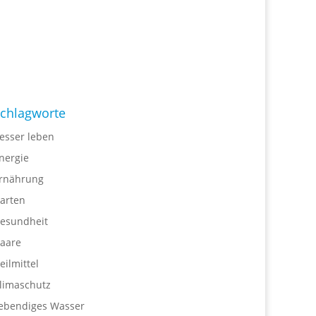
chlagworte
esser leben
nergie
rnährung
arten
esundheit
aare
eilmittel
limaschutz
ebendiges Wasser