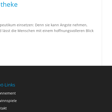
otheke
rapeutikum einsetzen: Denn sie kann Ängste nehmen,
 lässt die Menschen mit einem hoffnungsvolleren Blick
kt-Links
onnement
innspiele
takt