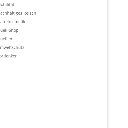
obilität
achhaltiges Reisen
aturkosmetik
uell-Shop
uellen
mweltschutz
ordenker