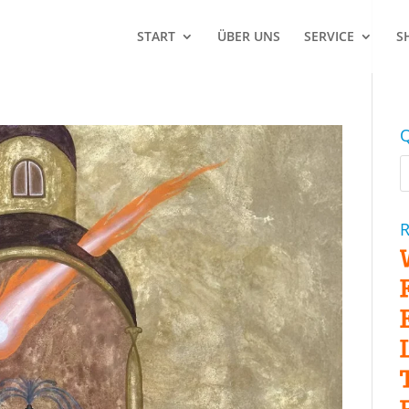
START
ÜBER UNS
SERVICE
S
Q
R