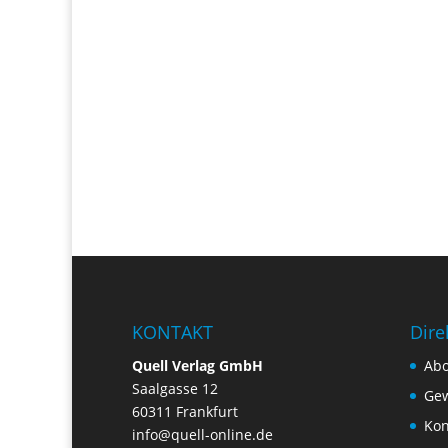
KONTAKT
Dire
Quell Verlag GmbH
Ab
Saalgasse 12
Gew
60311 Frankfurt
Kon
info@quell-online.de