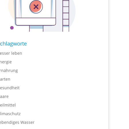
chlagworte
esser leben
nergie
rnährung
arten
esundheit
aare
eilmittel
limaschutz
ebendiges Wasser