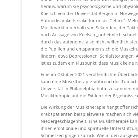
heraus, warum sie psychologische und physiol
Koelsch von der Universität Bergen in Norwege
Aufmerksamkeitskrake für unser Gehirn“. Melod
Musik wirkt innerhalb von Sekunden, der Takt
nach Aussage von Koelsch „unheimlich schnell“
durch das autonome, also nicht willentlich st
die Pupillen und entspannen sich die Muskeln
lindern, etwa Depressionen, Schlafstörungen, 
ist es zudem ein Pluspunkt, dass Musik keine
Eine im Oktober 2021 veröffentlichte Überblic
kann eine Musiktherapie während der Tumorbe
Universität in Philadelphia hatte zusammen m
Musiktherapie auf die Evidenz der Ergebnisse
Die Wirkung der Musiktherapie hängt offensic
Krebspatienten beispielsweise machen sich vi
Niedergeschlagenheit. Eine Musiktherapie kann
ihnen emotionale und spirituelle Unterstützung
Schmerzen gingen zurück. Wie in den ausgewe