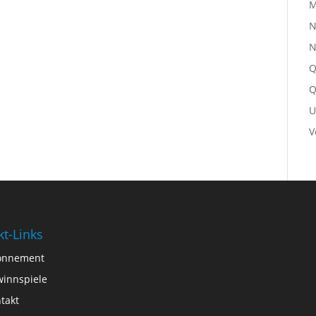
M
N
N
Q
Q
U
V
kt-Links
onnement
innspiele
takt