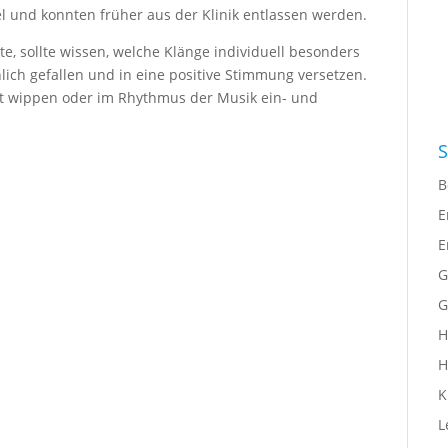
l und konnten früher aus der Klinik entlassen werden.
e, sollte wissen, welche Klänge individuell besonders
lich gefallen und in eine positive Stimmung versetzen.
kt wippen oder im Rhythmus der Musik ein- und
S
B
E
E
G
G
H
H
K
L