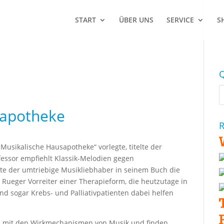
START
ÜBER UNS
SERVICE
S
Q
sapotheke
R
„Musikalische Hausapotheke“ vorlegte, titelte der
ofessor empfiehlt Klassik-Melodien gegen
llte der umtriebige Musikliebhaber in seinem Buch die
ueger Vorreiter einer Therapieform, die heutzutage in
d sogar Krebs- und Palliativpatienten dabei helfen
h mit den Wirkmechanismen von Musik und finden