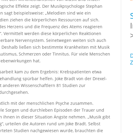
ogische Effekte zeigt. Der Musikpsychologe Stephan
n sagt beispielsweise: „Melodien sind wie ein
ien ziehen die körperlichen Ressourcen auf sich.
 des Herzens und die Frequenz des Atems reagieren
. Vermittelt werden diese körperlichen Reaktionen
euerbare Nervensystem. Seinetwegen weiten sich auch
. Deshalb ließen sich bestimmte Krankheiten mit Musik
Autismus, Schmerzen oder Tinnitus. Für viele Menschen
D
 Nebenwirkungen hat.
Z
ksarbeit kam zu dem Ergebnis: Krebspatienten etwa
handlung spürbar helfen. Joke Bradt von der Drexel-
it anderen Wissenschaftlern 81 Studien zur
 durchgesehen.
htlich mit der menschlichen Psyche zusammen.
ele Sorgen und durchleben Episoden der Trauer und
 ihnen in dieser Situation Ängste nehmen. „Musik gibt
“, urteilen die Autoren rund um Joke Bradt. Selbst
rteten Studien nachgewiesen wurde, brauchten die