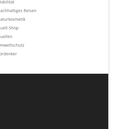
obilität
achhaltiges Reisen
aturkosmetik
uell-Shop
uellen
mweltschutz
ordenker