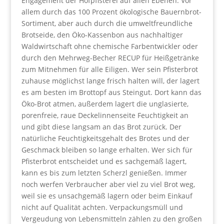
Engagement der Hofpfisterei auf allen Ebenen: Vor
allem durch das 100 Prozent ökologische Bauernbrot-
Sortiment, aber auch durch die umweltfreundliche
Brotseide, den Öko-Kassenbon aus nachhaltiger
Waldwirtschaft ohne chemische Farbentwickler oder
durch den Mehrweg-Becher RECUP für Heißgetränke
zum Mitnehmen für alle Eiligen. Wer sein Pfisterbrot
zuhause möglichst lange frisch halten will, der lagert
es am besten im Brottopf aus Steingut. Dort kann das
Öko-Brot atmen, außerdem lagert die unglasierte,
porenfreie, raue Deckelinnenseite Feuchtigkeit an
und gibt diese langsam an das Brot zurück. Der
natürliche Feuchtigkeitsgehalt des Brotes und der
Geschmack bleiben so lange erhalten. Wer sich für
Pfisterbrot entscheidet und es sachgemäß lagert,
kann es bis zum letzten Scherzl genießen. Immer
noch werfen Verbraucher aber viel zu viel Brot weg,
weil sie es unsachgemäß lagern oder beim Einkauf
nicht auf Qualität achten. Verpackungsmüll und
Vergeudung von Lebensmitteln zählen zu den großen