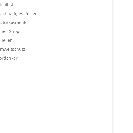
obilität
achhaltiges Reisen
aturkosmetik
uell-Shop
uellen
mweltschutz
ordenker