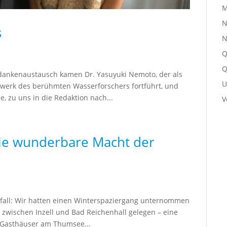
M
N
s
N
Q
Q
edankenaustausch kamen Dr. Yasuyuki Nemoto, der als
U
swerk des berühmten Wasserforschers fortführt, und
, zu uns in die Redaktion nach...
V
die wunderbare Macht der
ufall: Wir hatten einen Winterspaziergang unternommen
zwischen Inzell und Bad Reichenhall gelegen – eine
e Gasthäuser am Thumsee...