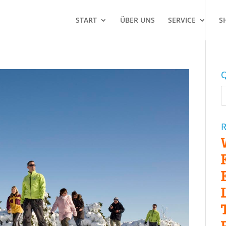
START
ÜBER UNS
SERVICE
S
Q
R