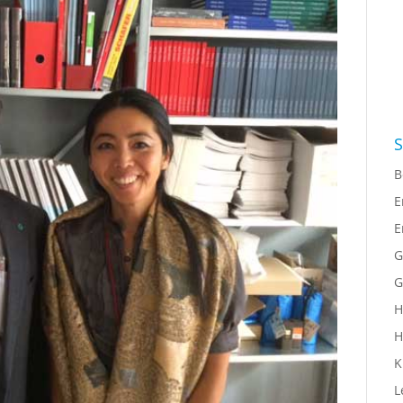
S
B
E
E
G
G
H
H
K
L