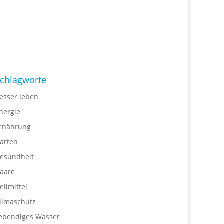
chlagworte
esser leben
nergie
rnährung
arten
esundheit
aare
eilmittel
limaschutz
ebendiges Wasser