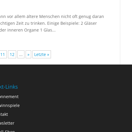
nn vor allem ältere Menschen nicht oft genug daran
ichtigen Zeit zu trinken. Einige Beispiele: 2 Gläser
er inneren Organe 1 Glas...
11
12
...
»
Letzte »
kt-Links
onnement
innspiele
takt
sletter
ll-Shop