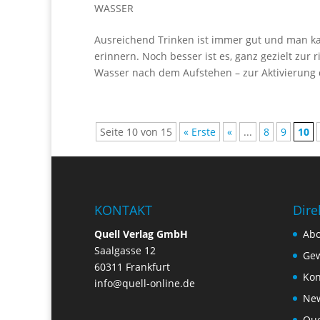
WASSER
Ausreichend Trinken ist immer gut und man ka
erinnern. Noch besser ist es, ganz gezielt zur r
Wasser nach dem Aufstehen – zur Aktivierung d
Seite 10 von 15
« Erste
«
...
8
9
10
KONTAKT
Dire
Quell Verlag GmbH
Ab
Saalgasse 12
Gew
60311 Frankfurt
Kon
info@quell-online.de
New
Que