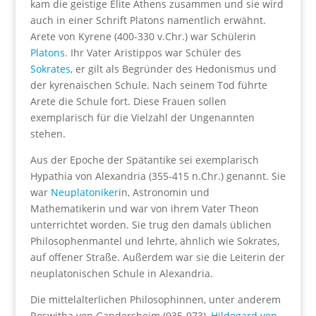
kam die geistige Elite Athens zusammen und sie wird
auch in einer Schrift Platons namentlich erwähnt.
Arete von Kyrene (400-330 v.Chr.) war Schülerin
Platons
. Ihr Vater Aristippos war Schüler des
Sokrates
, er gilt als Begründer des Hedonismus und
der kyrenaischen Schule. Nach seinem Tod führte
Arete die Schule fort. Diese Frauen sollen
exemplarisch für die Vielzahl der Ungenannten
stehen.
Aus der Epoche der Spätantike sei exemplarisch
Hypathia von Alexandria (355-415 n.Chr.) genannt. Sie
war
Neuplatoniker
in, Astronomin und
Mathematikerin und war von ihrem Vater Theon
unterrichtet worden. Sie trug den damals üblichen
Philosophenmantel und lehrte, ähnlich wie Sokrates,
auf offener Straße. Außerdem war sie die Leiterin der
neuplatonischen Schule in Alexandria.
Die mittelalterlichen Philosophinnen, unter anderem
Roswitha von Gandersheim (935-973),
Hildegard von