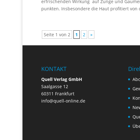
erfrischenden Wirkung auf Zunge und Gaumen
punkten. Insbesondere die Haut profitiert von 
Seite 1 von 2
1
2
»
KONTAKT
Dire
Quell Verlag GmbH
Ab
Saalgasse 12
Gew
60311 Frankfurt
Kon
info@quell-online.de
New
Que
Übe