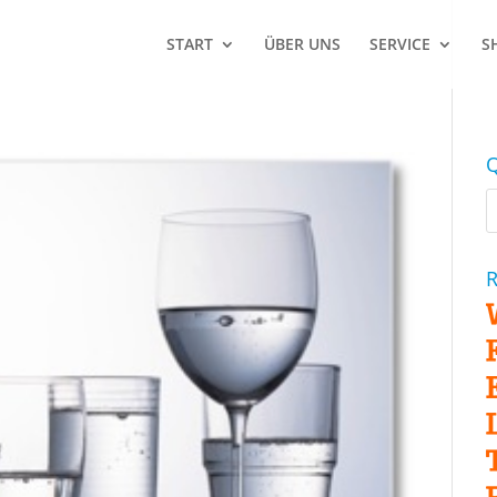
START
ÜBER UNS
SERVICE
S
Q
R