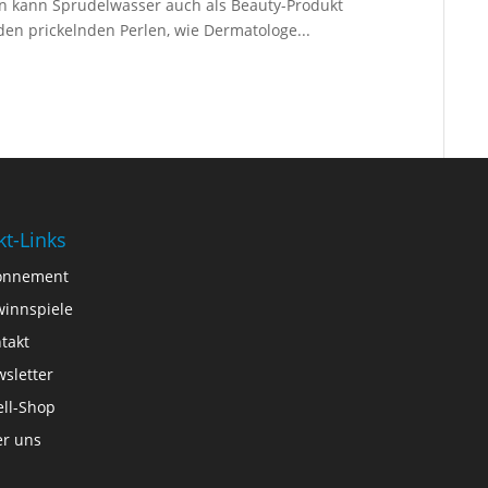
 kann Sprudelwasser auch als Beauty-Produkt
den prickelnden Perlen, wie Dermatologe...
kt-Links
onnement
innspiele
takt
sletter
ll-Shop
r uns