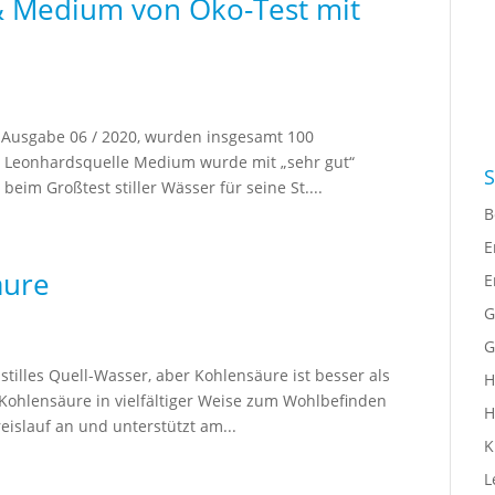
 & Medium von Öko-Test mit
 Ausgabe 06 / 2020, wurden insgesamt 100
. Leonhardsquelle Medium wurde mit „sehr gut“
S
im Großtest stiller Wässer für seine St....
B
E
äure
E
G
G
illes Quell-Wasser, aber Kohlensäure ist besser als
H
Kohlensäure in vielfältiger Weise zum Wohlbefinden
H
eislauf an und unterstützt am...
K
L