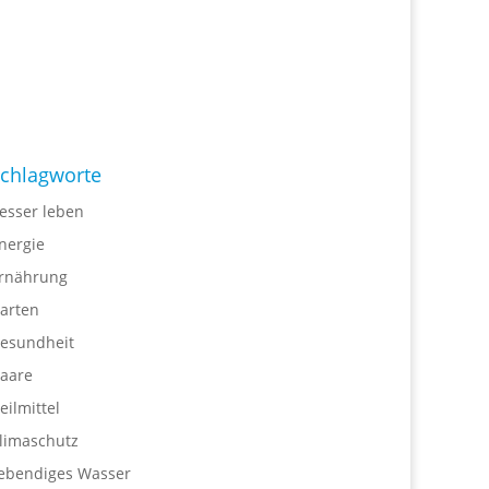
chlagworte
esser leben
nergie
rnährung
arten
esundheit
aare
eilmittel
limaschutz
ebendiges Wasser