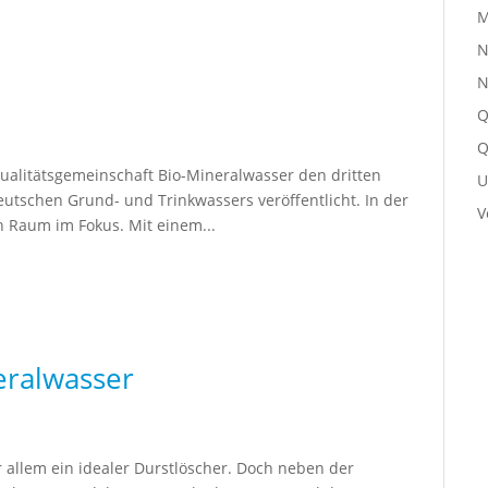
M
N
N
Q
Q
ualitätsgemeinschaft Bio-Mineralwasser den dritten
U
eutschen Grund- und Trinkwassers veröffentlicht. In der
V
n Raum im Fokus. Mit einem...
eralwasser
r allem ein idealer Durstlöscher. Doch neben der