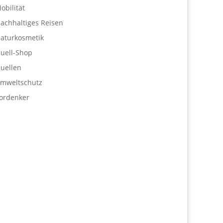
obilität
achhaltiges Reisen
aturkosmetik
uell-Shop
uellen
mweltschutz
ordenker