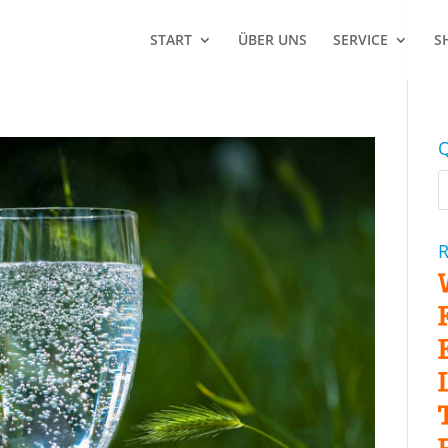
START
ÜBER UNS
SERVICE
S
Q
R