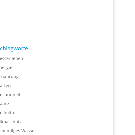
chlagworte
esser leben
nergie
rnährung
arten
esundheit
aare
eilmittel
limaschutz
ebendiges Wasser