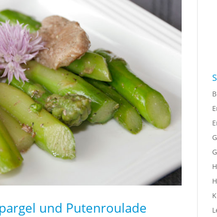
S
B
E
E
G
G
H
H
K
Spargel und Putenroulade
L