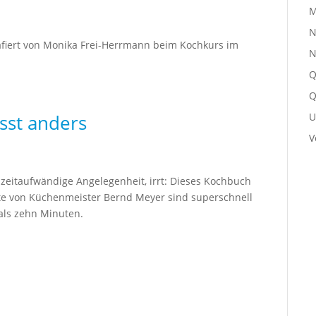
M
N
afiert von Monika Frei-Herrmann beim Kochkurs im
N
Q
Q
U
sst anders
V
eitaufwändige Angelegenheit, irrt: Dieses Kochbuch
te von Küchenmeister Bernd Meyer sind superschnell
als zehn Minuten.