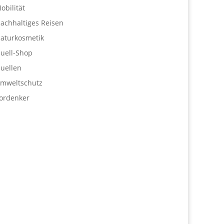
obilität
achhaltiges Reisen
aturkosmetik
uell-Shop
uellen
mweltschutz
ordenker