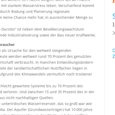
 mit starkem Wasserstress leben. Verschärfend kommt
, durch Rodung und Planierung regionale
en keine Chance mehr hat, in ausreichender Menge zu
er-Durstes“ ist neben dem Bevölkerungswachstum
nde Industrialisierung sowie der Bau neuer Kraftwerke.
braucher
D
e als Ursache für den weltweit steigenden
Z
heute werden weltweit rund 70 Prozent des genutzten
rtschaft verbraucht. In manchen Entwicklungsländern
iele der landwirtschaftlichen Nutzflächen liegen in
ufgrund des Klimawandels vermutlich noch trockener
chlecht gewartete Systeme bis zu 70 Prozent des
 verloren. Und zwischen 15 und 35 Prozent des in der
us nicht nachhaltigen Quellen.
n unterirdisches Wasserreservoir, das so groß war wie
ika. Der Aquifer (Grundwasserträger) hat 10 000 Jahre