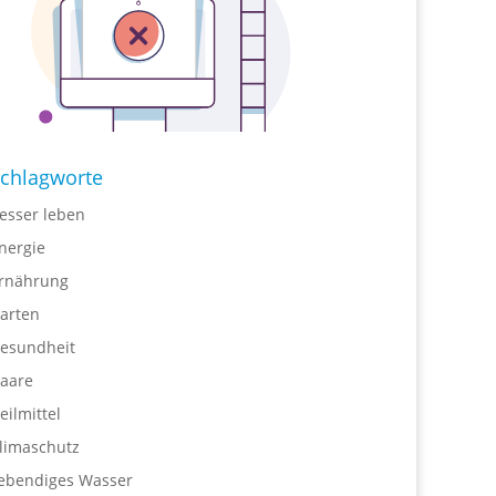
chlagworte
esser leben
nergie
rnährung
arten
esundheit
aare
eilmittel
limaschutz
ebendiges Wasser