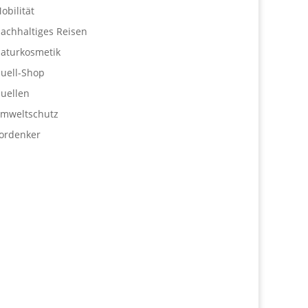
obilität
achhaltiges Reisen
aturkosmetik
uell-Shop
uellen
mweltschutz
ordenker