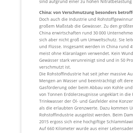
sind aufgrund einer zu hohen Nitratbelastung
China: von Verschmutzung besonders betroff
Doch auch die Industrie und Rohstoffgewinnun
großem Maßstab die Gewässer. Zu den größten 
China erwirtschaften rund 30 000 Unternehmen
sich aber nicht groß um Umweltschutz. Sie leit
und Flüsse. Insgesamt werden in China rund 45
meist ohne Kläranlagen verwendet. Kein Wund
Gewässer stark verunreinigt sind und in 50 P
verschmutzt ist.
Die Rohstoffindustrie hat seit jeher massive 
Mengen an Wasser und beeinträchtigt oft deren 
Gasförderung oder beim Abbau von Kohle und E
von Tonnen Erdölerzeugnisse ungeklärt in die 
Trinkwasser der Öl- und Gasfelder eine Konzent
als die erlaubten Grenzwerte. Dazu kommen U
Rohstoffindustrie ausgelöst werden. Beim Da
2015 ergoss sich eine hochgiftige Schlammlawi
Auf 660 Kilometer wurde aus einer Lebensader 