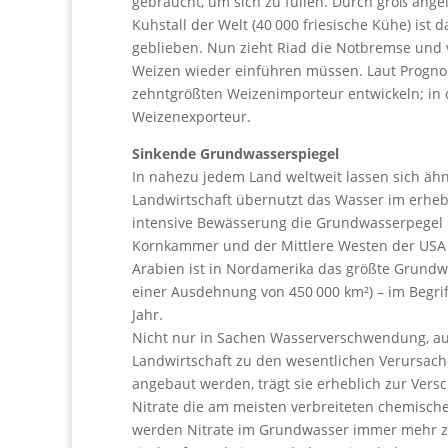
gebraucht, um sich zu füllen. Durch groß ang
Kuhstall der Welt (40 000 friesische Kühe) ist 
geblieben. Nun zieht Riad die Notbremse und 
Weizen wieder einführen müssen. Laut Prognos
zehntgrößten Weizenimporteur entwickeln; in 
Weizenexporteur.
Sinkende Grundwasserspiegel
In nahezu jedem Land weltweit lassen sich ähn
Landwirtschaft übernutzt das Wasser im erheb
intensive Bewässerung die Grundwasserpegel u
Kornkammer und der Mittlere Westen der USA 
Arabien ist in Nordamerika das größte Grundw
einer Ausdehnung von 450 000 km²) – im Begri
Jahr.
Nicht nur in Sachen Wasserverschwendung, au
Landwirtschaft zu den wesentlichen Verursache
angebaut werden, trägt sie erheblich zur Vers
Nitrate die am meisten verbreiteten chemisch
werden Nitrate im Grundwasser immer mehr z