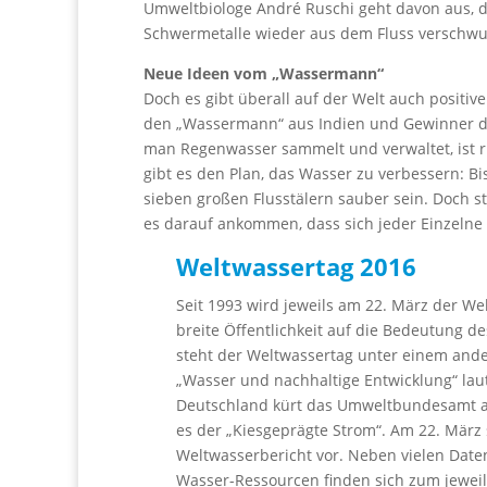
Umweltbiologe André Ruschi geht davon aus, da
Schwermetalle wieder aus dem Fluss verschwu
Neue Ideen vom „Wassermann“
Doch es gibt überall auf der Welt auch positiv
den „Wassermann“ aus Indien und Gewinner de
man Regenwasser sammelt und verwaltet, ist r
gibt es den Plan, das Wasser zu verbessern: B
sieben großen Flusstälern sauber sein. Doch st
es darauf ankommen, dass sich jeder Einzeln
Weltwassertag 2016
Seit 1993 wird jeweils am 22. März der Wel
breite Öffentlichkeit auf die Bedeutung d
steht der Weltwassertag unter einem an
„Wasser und nachhaltige Entwicklung“ laut
Deutschland kürt das Umweltbundesamt an
es der „Kiesgeprägte Strom“. Am 22. März 
Weltwasserbericht vor. Neben vielen Date
Wasser-Ressourcen finden sich zum jewe