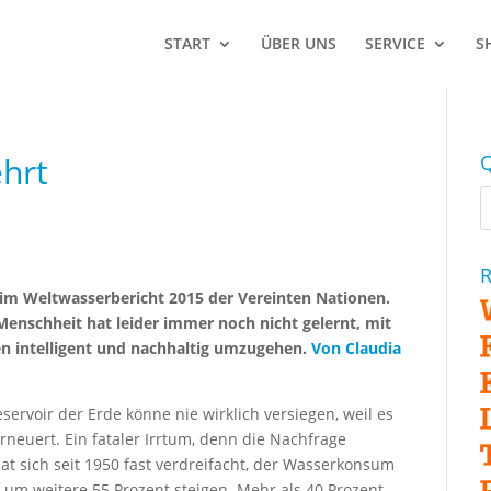
START
ÜBER UNS
SERVICE
S
hrt
Q
R
s im Weltwasserbericht 2015 der Vereinten Nationen.
enschheit hat leider immer noch nicht gelernt, mit
en intelligent und nachhaltig umzugehen.
Von Claudia
servoir der Erde könne nie wirklich versiegen, weil es
neuert. Ein fataler Irrtum, denn die Nachfrage
at sich seit 1950 fast verdreifacht, der Wasserkonsum
 um weitere 55 Prozent steigen. Mehr als 40 Prozent