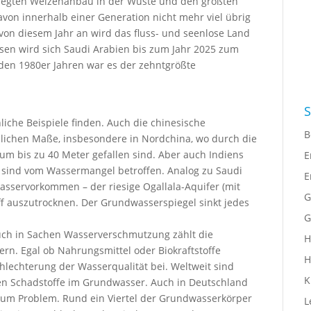
elegten Weizenanbau in der Wüste und den größten
davon innerhalb einer Generation nicht mehr viel übrig
von diesem Jahr an wird das fluss- und seenlose Land
en wird sich Saudi Arabien bis zum Jahr 2025 zum
den 1980er Jahren war es der zehntgrößte
S
liche Beispiele finden. Auch die chinesische
B
lichen Maße, insbesondere in Nordchina, wo durch die
m bis zu 40 Meter gefallen sind. Aber auch Indiens
E
sind vom Wassermangel betroffen. Analog zu Saudi
E
asservorkommen – der riesige Ogallala-Aquifer (mit
G
ff auszutrocknen. Der Grundwasserspiegel sinkt jedes
G
ch in Sachen Wasserverschmutzung zählt die
H
rn. Egal ob Nahrungsmittel oder Biokraftstoffe
H
chlechterung der Wasserqualität bei. Weltweit sind
K
en Schadstoffe im Grundwasser. Auch in Deutschland
um Problem. Rund ein Viertel der Grundwasserkörper
L