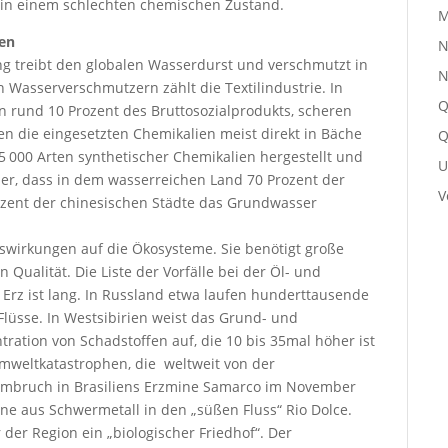
 in einem schlechten chemischen Zustand.
M
en
N
g treibt den globalen Wasserdurst und verschmutzt in
N
Wasserverschmutzern zählt die Textilindustrie. In
Q
 rund 10 Prozent des Bruttosozialprodukts, scheren
en die eingesetzten Chemikalien meist direkt in Bäche
Q
 000 Arten synthetischer Chemikalien hergestellt und
U
er, dass in dem wasserreichen Land 70 Prozent der
V
rozent der chinesischen Städte das Grundwasser
Auswirkungen auf die Ökosysteme. Sie benötigt große
Qualität. Die Liste der Vorfälle bei der Öl- und
rz ist lang. In Russland etwa laufen hunderttausende
Flüsse. In Westsibirien weist das Grund- und
ration von Schadstoffen auf, die 10 bis 35mal höher ist
mweltkatastrophen, die weltweit von der
mmbruch in Brasiliens Erzmine Samarco im November
ne aus Schwermetall in den „süßen Fluss“ Rio Dolce.
der Region ein „biologischer Friedhof“. Der