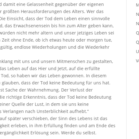
nd damit eine Gelassenheit gegenüber der eigenen
M
 der größten Herausforderungen des Alters. Wer das
N
 Die Einsicht, dass der Tod dem Leben einen sinnvolle
N
nd, das Erwachsenensein bis hin zum Alter geben kann,
 würden nicht mehr altern und unser jetziges Leben sei
Q
n Zeit ohne Ende, ob ich etwas heute oder morgen tue,
Q
hgültig, endlose Wiederholungen und die Wiederkehr
U
V
inklang mit uns und unsern Mitmenschen zu gestalten,
as Leben auf das Hier und Jetzt, auf die erfüllte
 Tod, so haben wir das Leben gewonnen. In diesem
 glauben, dass der Tod keine Bedeutung für uns hat.
, ist Sache der Wahrnehmung. Der Verlust der
e richtige Erkenntnis, dass der Tod keine Bedeutung
einer Quelle der Lust, in dem sie uns keine
as Verlangen nach Unsterblichkeit aufhebt.“
 auf später verschieben, der Sinn des Lebens ist das
igkeit erleben, in ihm Erfüllung finden und am Ende des
rgänglichkeit Erlösung sein. Werde du selbst.