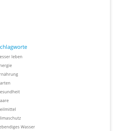
chlagworte
esser leben
nergie
rnährung
arten
esundheit
aare
eilmittel
limaschutz
ebendiges Wasser