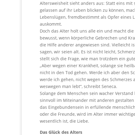
Altersweisheit sieht anders aus: Statt eins mit
gelassen auf ihr Leben blicken zu können, mach
Lebenslügen, fremdbestimmt als Opfer eines 
auskommt.
Doch das Alter holt uns alle ein und macht di
bewusst, wenn körperliche Gebrechen und Kra
die Hilfe anderer angewiesen sind. Vielleicht 
sagen, wir seien alt. Es ist nicht leicht, Schm
stellt sich die Frage, wie man trotzdem ein gu
„Aber wegen einer Krankheit, solange sie heilba
nicht in den Tod gehen. Werde ich aber den 
werde ich gehen, nicht wegen des Schmerzes an
weswegen man lebt“, schreibt Seneca.
Solange dem Menschen sein wacher Verstand ble
sinnvoll im Miteinander mit anderen gestalt
das Eingebundensein in erfüllende menschlich
oder die Freunde, wird im Alter immer wichtig
wesentlich ist, die Liebe.
Das Glück des Alters