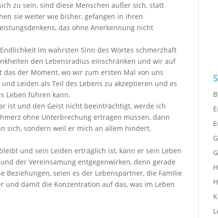
 sich zu sein, sind diese Menschen außer sich, statt
en sie weiter wie bisher, gefangen in ihren
Leistungsdenkens, das ohne Anerkennung nicht
e Endlichkeit im wahrsten Sinn des Wortes schmerzhaft
nkheiten den Lebensradius einschränken und wir auf
ist das der Moment, wo wir zum ersten Mal von uns
S
erz und Leiden als Teil des Lebens zu akzeptieren und es
B
tes Leben führen kann.
r ist und den Geist nicht beeinträchtigt, werde ich
E
Schmerz ohne Unterbrechung ertragen müssen, dann
E
 sich, sondern weil er mich an allem hindert,
G
ibt und sein Leiden erträglich ist, kann er sein Leben
G
en und der Vereinsamung entgegenwirken, denn gerade
H
e Beziehungen, seien es der Lebenspartner, die Familie
H
er und damit die Konzentration auf das, was im Leben
K
L