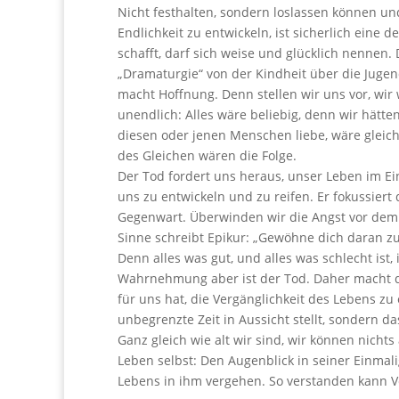
Nicht festhalten, sondern loslassen können u
Endlichkeit zu entwickeln, ist sicherlich eine
schafft, darf sich weise und glücklich nennen.
„Dramaturgie“ von der Kindheit über die Juge
macht Hoffnung. Denn stellen wir uns vor, wir
unendlich: Alles wäre beliebig, denn wir hätte
diesen oder jenen Menschen liebe, wäre gleic
des Gleichen wären die Folge.
Der Tod fordert uns heraus, unser Leben im E
uns zu entwickeln und zu reifen. Er fokussiert d
Gegenwart. Überwinden wir die Angst vor dem
Sinne schreibt Epikur: „Gewöhne dich daran zu
Denn alles was gut, und alles was schlecht ist
Wahrnehmung aber ist der Tod. Daher macht di
für uns hat, die Vergänglichkeit des Lebens zu 
unbegrenzte Zeit in Aussicht stellt, sondern d
Ganz gleich wie alt wir sind, wir können nichts
Leben selbst: Den Augenblick in seiner Einmal
Lebens in ihm vergehen. So verstanden kann Ve