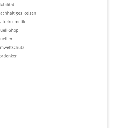
obilität
achhaltiges Reisen
aturkosmetik
uell-Shop
uellen
mweltschutz
ordenker