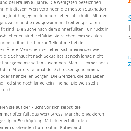
 und bei Frauen 82 Jahre. Die wenigsten bezeichnen
denn mit diesem Wort verbinden die meisten Stagnation
s beginnt hingegen ein neuer Lebensabschnitt. Mit dem
agen, wie man die neu gewonnene Freiheit gestalten
 fit sind. Die Suche nach dem sinnerfüllten Tun rückt in
-bliebenen sind vielfältig: Sie reichen vom sozialen
orenstudium bis hin zur Teilnahme bei der
er: Ältere Menschen verlieben sich ineinander wie
t, die Sehnsucht nach Sexualität ist noch lange nicht
D
er Hausgemeinschaften zusammen. Man ist immer noch
Z
int dem Alter erst einmal der Schrecken genommen,
oder finanziellen Sorgen. Die Grenzen, die das Leben
nd Tod sind noch lange kein Thema. Die Welt steht
 nicht.
eien sie auf der Flucht vor sich selbst, die
immer öfter fällt das Wort Stress. Manche engagieren
geistigen Erschöpfung. Mit einer erfüllenden
t einem drohenden Burn-out im Ruhestand.