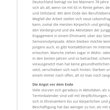
Deutschland beträgt sie bei Männern 78 Jahre
sich als alt, wenn sie mit 65 in Rente gehen, 
und Stillstand. Mit dem Ende des Berufsleben
Wegfall der Arbeit stellen sich neue Lebensfr
kann, zumal die meisten körperlich und geistig
den Vordergrund und die Aktivitäten der Jungge
Engagement in einem Ehrenamt, über das Seni
Seniorenolympiade. Allein bleiben möchte kein
Jüngere auch, es gibt Kontaktbörsen im Interne
erloschen. Manche ziehen sogar in Wohn- od
in den besten Jahren und so betrachtet, sche
vorausgesetzt man hat keine gesundheitlichen 
setzt, verschieben sich nach hinten, Sterben u
einem immer noch offen, alt ist man noch lange
Die Angst vor dem Ende
Viele stürzen sich geradezu in Aktivitäten, als s
Terminkalender sind voll mit Verpflichtungen, 
sich in Ehrenämtern bis zur körperlichen und 
Beschäftigung hat das weniger zu tun, als mi