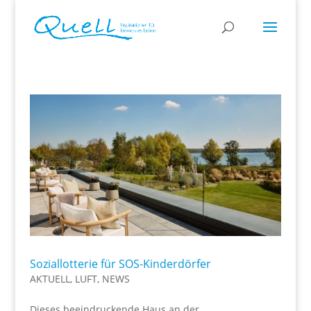
Soziallotterie für SOS-Kinderdörfer
AKTUELL
,
LUFT
,
NEWS
Dieses beeindruckende Haus an der