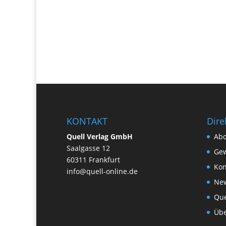
KONTAKT
Dire
Quell Verlag GmbH
Ab
Saalgasse 12
Gew
60311 Frankfurt
Kon
info@quell-online.de
New
Que
Übe