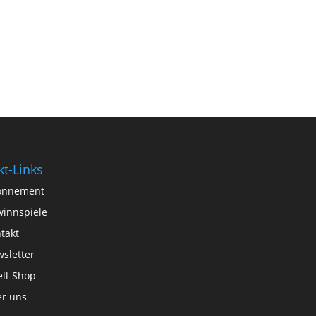
kt-Links
onnement
innspiele
takt
sletter
ll-Shop
r uns