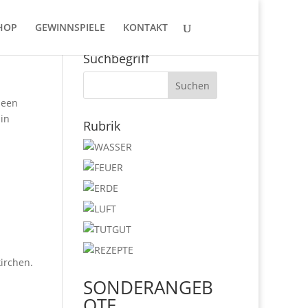
HOP
GEWINNSPIELE
KONTAKT
Quell-Code oder
Suchbegriff
deen
 in
Rubrik
irchen.
SONDERANGEB
OTE