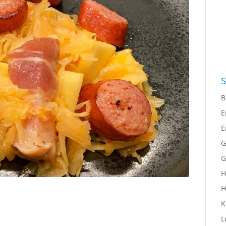
S
B
E
E
G
G
H
H
K
L