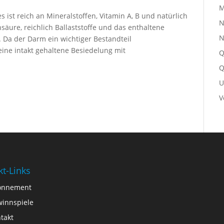
M
ist reich an Mineralstoffen, Vitamin A, B und natürlich
N
äure, reichlich Ballaststoffe und das enthaltene
N
. Da der Darm ein wichtiger Bestandteil
ine intakt gehaltene Besiedelung mit
Q
Q
U
V
kt-Links
onnement
innspiele
takt