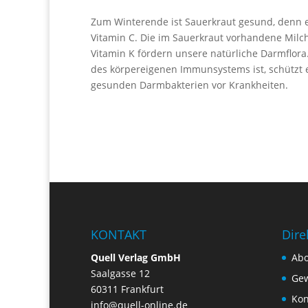
Zum Winterende ist Sauerkraut gesund, denn es 
Vitamin C. Die im Sauerkraut vorhandene Milchs
Vitamin K fördern unsere natürliche Darmflora
des körpereigenen Immunsystems ist, schützt e
gesunden Darmbakterien vor Krankheiten.
KONTAKT
Dire
Quell Verlag GmbH
Ab
Saalgasse 12
Gew
60311 Frankfurt
Kon
info@quell-online.de