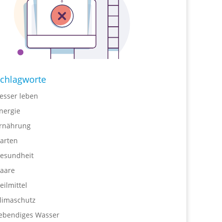
chlagworte
esser leben
nergie
rnährung
arten
esundheit
aare
eilmittel
limaschutz
ebendiges Wasser