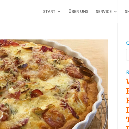
START
ÜBER UNS
SERVICE
S
Q
R