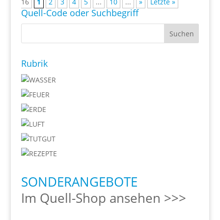
16
1
2
3
4
5
...
10
...
»
Letzte »
Quell-Code oder Suchbegriff
Rubrik
SONDERANGEBOTE
Im Quell-Shop ansehen >>>