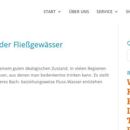
START
ÜBER UNS
SERVICE
S
 der Fließgewässer
Q
n einem guten ökologischen Zustand. In vielen Regionen
R
er, aus denen man bedenkenlos trinken kann. Es stellt
uberes Bach- beziehungsweise Fluss-Wasser entstehen