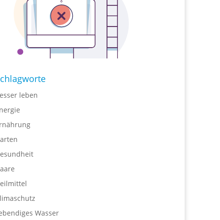
chlagworte
esser leben
nergie
rnährung
arten
esundheit
aare
eilmittel
limaschutz
ebendiges Wasser