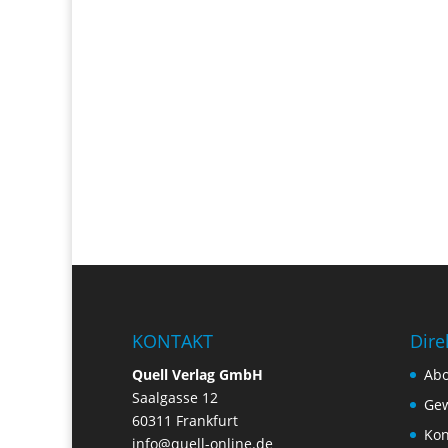
KONTAKT
Dire
Quell Verlag GmbH
Ab
Saalgasse 12
Gew
60311 Frankfurt
Kon
info@quell-online.de