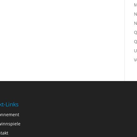
M
N
N
Q
Q
U
V
kt-Links
onnement
innspiele
takt