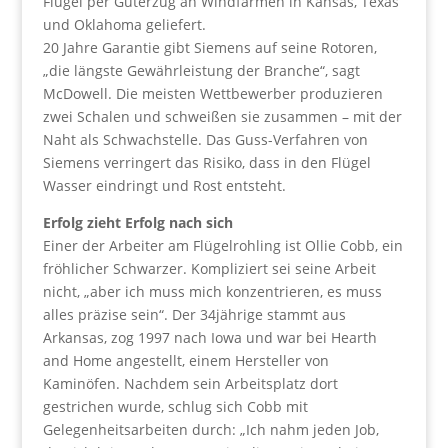
Flügel per Güterzug an Windfarmen in Kansas, Texas
und Oklahoma geliefert.
20 Jahre Garantie gibt Siemens auf seine Rotoren,
„die längste Gewährleistung der Branche“, sagt
McDowell. Die meisten Wettbewerber produzieren
zwei Schalen und schweißen sie zusammen – mit der
Naht als Schwachstelle. Das Guss-Verfahren von
Siemens verringert das Risiko, dass in den Flügel
Wasser eindringt und Rost entsteht.
Erfolg zieht Erfolg nach sich
Einer der Arbeiter am Flügelrohling ist Ollie Cobb, ein
fröhlicher Schwarzer. Kompliziert sei seine Arbeit
nicht, „aber ich muss mich konzentrieren, es muss
alles präzise sein“. Der 34jährige stammt aus
Arkansas, zog 1997 nach Iowa und war bei Hearth
and Home angestellt, einem Hersteller von
Kaminöfen. Nachdem sein Arbeitsplatz dort
gestrichen wurde, schlug sich Cobb mit
Gelegenheitsarbeiten durch: „Ich nahm jeden Job,