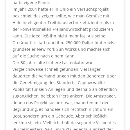
hatte eigene Pläne.
Im Jahr 2004 hatte er in Ohio ein Versuchsprojekt
besichtigt, das zeigen sollte, wie man Gemüse mit
Hilfe intelligenter Treibhaustechnik effizienter als in
der konventionellen Freilandwirtschaft produzieren
kann. Die Idee ließ ihn nicht mehr los. Als seine
Großmutter starb und ihm 250.000 Dollar hinterließ,
gründete er New York Sun Works und machte sich
auf die Suche nach einem Kahn.
Der 50 Jahre alte frühere Lastenkahn war
vergleichsweise schnell gefunden, viel länger
dauerten die Verhandlungen mit den Behörden über
die Genehmigung des Standorts. Caplow wollte
Publizität für sein Anliegen und deshalb an öffentlich
zugänglichen, belebten Piers ankern. Die Amtsträger,
denen das Projekt suspekt war, mauerten mit der
Begründung, es handele sich rechtlich nicht um ein
Boot, sondern um ein Gebäude. Aber schließlich
lenkten sie ein. Vielleicht half da sogar die Vision des
Bürgermeisters. Seit Juni 2007 jedenfalls ankert der