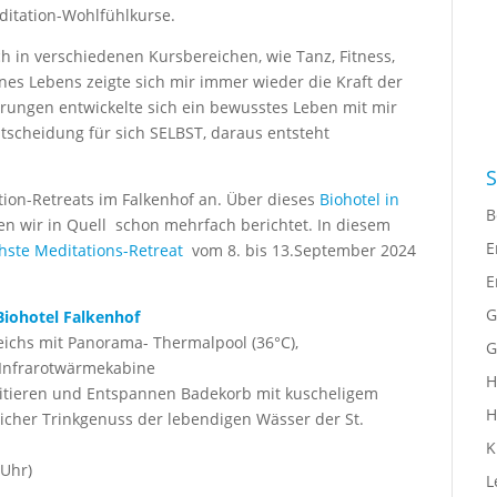
itation-Wohlfühlkurse.
ch in verschiedenen Kursbereichen, wie Tanz, Fitness,
nes Lebens zeigte sich mir immer wieder die Kraft der
ungen entwickelte sich ein bewusstes Leben mit mir
tscheidung für sich SELBST, daraus entsteht
S
ion-Retreats im Falkenhof an. Über dieses
Biohotel in
B
 wir in Quell schon mehrfach berichtet. In diesem
E
ste Meditations-Retreat
vom 8. bis 13.September 2024
E
G
iohotel Falkenhof
ichs mit Panorama- Thermalpool (36°C),
G
Infrarotwärmekabine
H
itieren und Entspannen Badekorb mit kuscheligem
H
icher Trinkgenuss der lebendigen Wässer der St.
K
 Uhr)
L