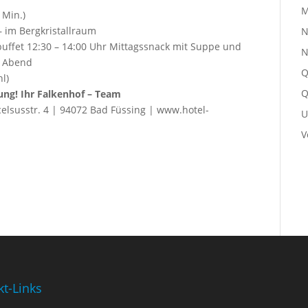
M
 Min.)
 im Bergkristallraum
N
ksbuffet 12:30 – 14:00 Uhr Mittagssnack mit Suppe und
N
m Abend
Q
l)
Q
gung!
Ihr Falkenhof – Team
elsusstr. 4 | 94072 Bad Füssing | www.hotel-
U
V
kt-Links