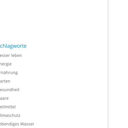
chlagworte
esser leben
nergie
rnährung
arten
esundheit
aare
eilmittel
limaschutz
ebendiges Wasser