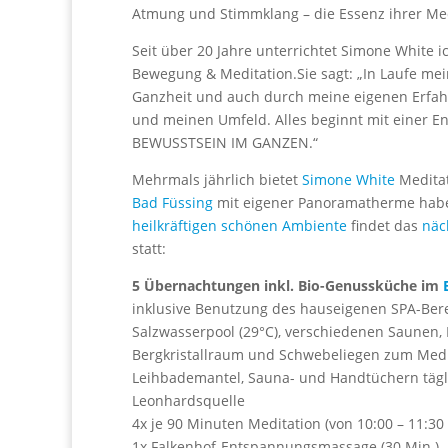
Atmung und Stimmklang – die Essenz ihrer Med
Seit über 20 Jahre unterrichtet Simone White i
Bewegung & Meditation.Sie sagt: „In Laufe mei
Ganzheit und auch durch meine eigenen Erfahr
und meinen Umfeld. Alles beginnt mit einer En
BEWUSSTSEIN IM GANZEN.“
Mehrmals jährlich bietet
Simone White
Meditat
Bad Füssing
mit eigener Panoramatherme haben
heilkräftigen schönen Ambiente
findet das
näch
statt:
5 Übernachtungen inkl. Bio-Genussküche im
B
inklusive Benutzung des hauseigenen SPA-Bere
Salzwasserpool (29°C), verschiedenen Saunen, 
Bergkristallraum und Schwebeliegen zum Med
Leihbademantel, Sauna- und Handtüchern tägl
Leonhardsquelle
4x je 90 Minuten Meditation (von 10:00 – 11:30
1x Falkenhof-Entspannungsmassage (30 Min.)