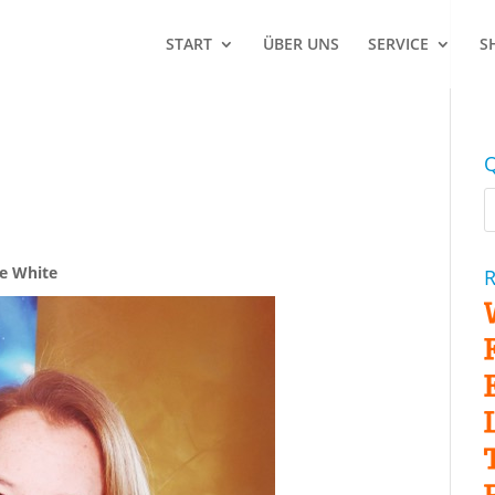
START
ÜBER UNS
SERVICE
S
Q
ne White
R