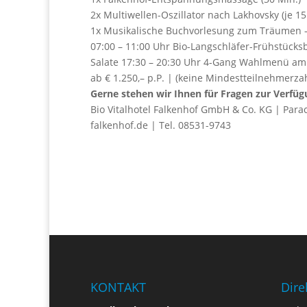
2x Multiwellen-Oszillator nach Lakhovsky (je 15
1x Musikalische Buchvorlesung zum Träumen –
07:00 – 11:00 Uhr Bio-Langschläfer-Frühstüc
Salate 17:30 – 20:30 Uhr 4-Gang Wahlmenü a
ab € 1.250,– p.P. | (keine Mindestteilnehmerzah
Gerne stehen wir Ihnen für Fragen zur Verfü
Bio Vitalhotel Falkenhof GmbH & Co. KG | Parac
falkenhof.de | Tel. 08531-9743
KONTAKT
Dire