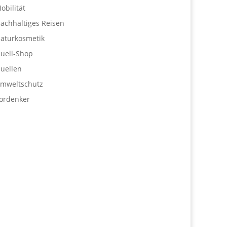
obilität
achhaltiges Reisen
aturkosmetik
uell-Shop
uellen
mweltschutz
ordenker