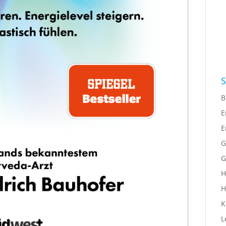
S
B
E
E
G
G
H
H
K
L