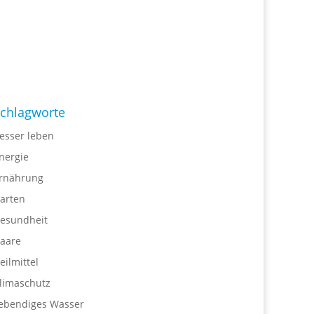
chlagworte
esser leben
nergie
rnährung
arten
esundheit
aare
eilmittel
limaschutz
ebendiges Wasser