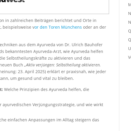
M
N
on in zahlreichen Beiträgen berichtet und Orte in
N
, beispielsweise v
or den Toren Münchens
oder an der
Q
Q
techniken aus dem Ayurveda von Dr. Ulrich Bauhofer
U
nds bekanntesten Ayurveda-Arzt, wie Ayurveda helfen
V
ie Selbstheilungskräfte zu aktivieren und das
m neuen Buch
„Aktiv verjüngen: Selbstheilung aktivieren.
heinung: 23. April 2025) erklärt er praxisnah, wie jeder
kann, um gesund und vital zu bleiben.
t:
Welche Prinzipien des Ayurveda helfen, die
r ayurvedischen Verjüngungsstrategie, und wie wirkt
he einfachen Anpassungen im Alltag steigern das