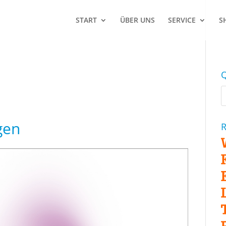
START
ÜBER UNS
SERVICE
S
Q
gen
R