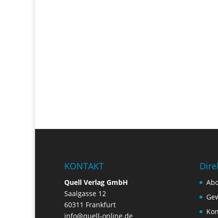
KONTAKT
Dire
Quell Verlag GmbH
Ab
Saalgasse 12
Gew
60311 Frankfurt
Kon
info@quell-online.de