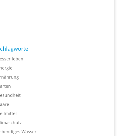
chlagworte
esser leben
nergie
rnährung
arten
esundheit
aare
eilmittel
limaschutz
ebendiges Wasser