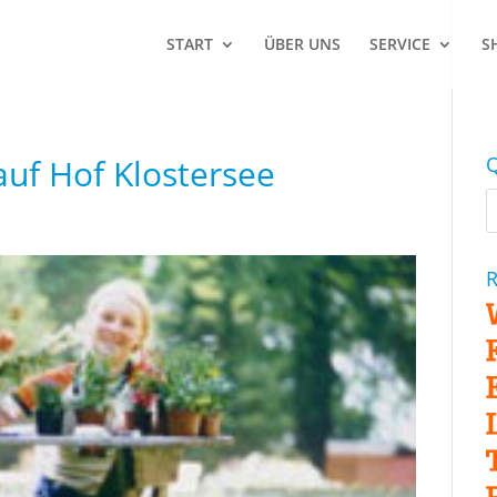
START
ÜBER UNS
SERVICE
S
auf Hof Klostersee
Q
R