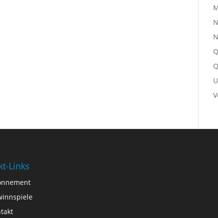
M
N
N
Q
Q
U
V
kt-Links
onnement
innspiele
takt