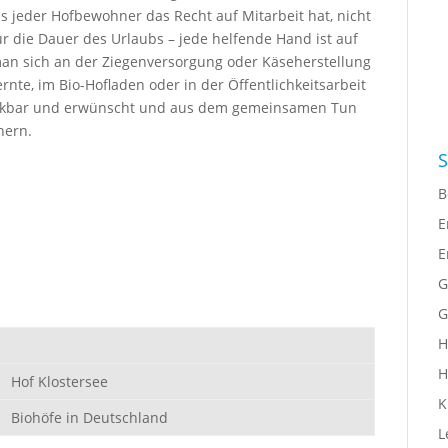
s jeder Hofbewohner das Recht auf Mitarbeit hat, nicht
ür die Dauer des Urlaubs – jede helfende Hand ist auf
man sich an der Ziegenversorgung oder Käseherstellung
rnte, im Bio-Hofladen oder in der Öffentlichkeitsarbeit
ht denkbar und erwünscht und aus dem gemeinsamen Tun
nern.
S
B
E
E
G
G
H
H
Hof Klostersee
K
Biohöfe in Deutschland
L