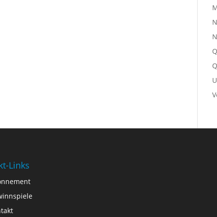
M
N
N
Q
Q
U
V
kt-Links
onnement
innspiele
takt