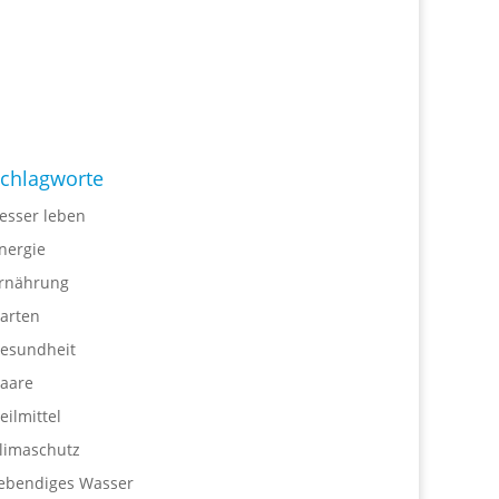
chlagworte
esser leben
nergie
rnährung
arten
esundheit
aare
eilmittel
limaschutz
ebendiges Wasser