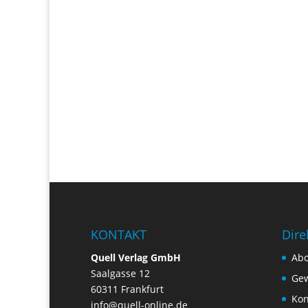
KONTAKT
Dire
Quell Verlag GmbH
Ab
Saalgasse 12
Gew
60311 Frankfurt
Kon
info@quell-online.de