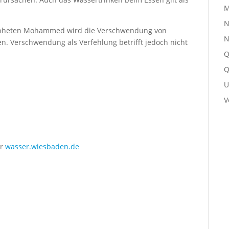
M
N
Propheten Mohammed wird die Verschwendung von
N
n. Verschwendung als Verfehlung betrifft jedoch nicht
Q
Q
U
V
er
wasser.wiesbaden.de