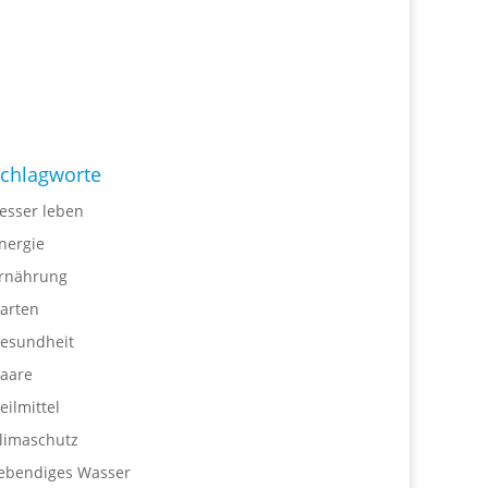
chlagworte
esser leben
nergie
rnährung
arten
esundheit
aare
eilmittel
limaschutz
ebendiges Wasser