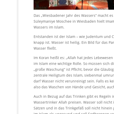
Das „Wiesbadener Jahr des Wassers“ macht es 
Süleymaniye Moschee in Wiesbaden hielt Imam 
Wassers im Islam.
Entstanden ist der Islam – wie Judentum und C
knapp ist. Wasser ist heilig. Ein Bild für das P
Wasser fließt.
Im Koran heißt es: „Allah hat jedes Lebewesen
im Islam eine wichtige Rolle. So müssen sich d
„große Waschung“ ist Pflicht, bevor die Gläubi
zentrale Heiligtum des Islam, siebenmal umr
darf Wasser nicht verunreinigt sein. Falls es k
also das Waschen von Hände und Gesicht, auc
Auch in Bezug auf das Trinken gibt es Regeln 
Wassertrinker Allah preisen. Wasser soll nicht
Sätzen und in das Trinkgefäß soll nicht hinein
im Islam als ungesund und soll Sodbrennen ve