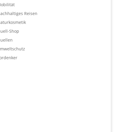
obilität
achhaltiges Reisen
aturkosmetik
uell-Shop
uellen
mweltschutz
ordenker