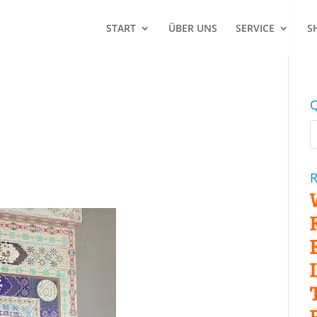
START
ÜBER UNS
SERVICE
S
Q
R