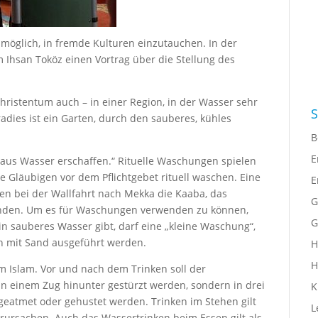
möglich, in fremde Kulturen einzutauchen. In der
Ihsan Toköz einen Vortrag über die Stellung des
hristentum auch – in einer Region, in der Wasser sehr
S
aradies ist ein Garten, durch den sauberes, kühles
B
E
 aus Wasser erschaffen.“ Rituelle Waschungen spielen
ie Gläubigen vor dem Pflichtgebet rituell waschen. Eine
E
gen bei der Wallfahrt nach Mekka die Kaaba, das
G
unden. Um es für Waschungen verwenden zu können,
G
ein sauberes Wasser gibt, darf eine „kleine Waschung“,
h mit Sand ausgeführt werden.
H
H
im Islam. Vor und nach dem Trinken soll der
 in einem Zug hinunter gestürzt werden, sondern in drei
K
 geatmet oder gehustet werden. Trinken im Stehen gilt
L
rursachen. Auch das Wassertrinken beim Essen gilt als