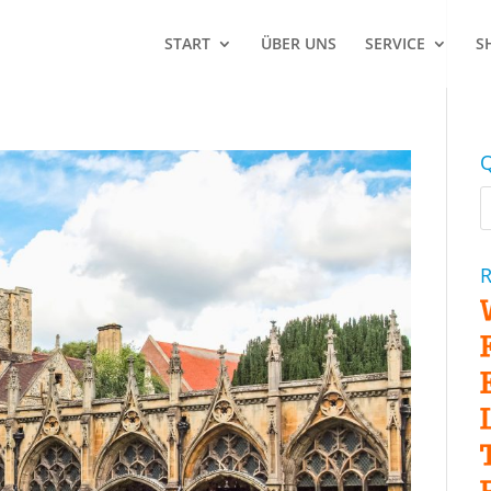
START
ÜBER UNS
SERVICE
S
Q
R