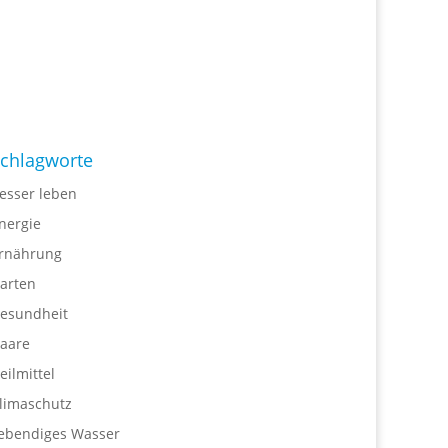
chlagworte
esser leben
nergie
rnährung
arten
esundheit
aare
eilmittel
limaschutz
ebendiges Wasser