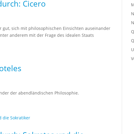
durch: Cicero
M
N
N
r gut, sich mit philosophischen Einsichten auseinander
Q
 unter anderem mit der Frage des idealen Staats
Q
U
V
oteles
ründer der abendländischen Philosophie.