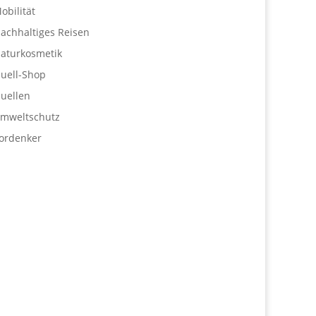
obilität
achhaltiges Reisen
aturkosmetik
uell-Shop
uellen
mweltschutz
ordenker