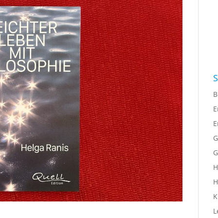
S
B
E
E
G
G
H
H
K
L