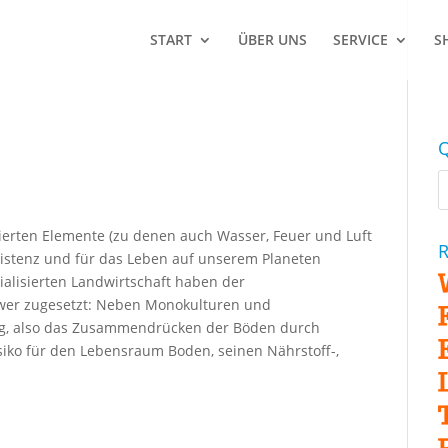
START
ÜBER UNS
SERVICE
S
Q
finierten Elemente (zu denen auch Wasser, Feuer und Luft
R
xistenz und für das Leben auf unserem Planeten
alisierten Landwirtschaft haben der
wer zugesetzt: Neben Monokulturen und
ng, also das Zusammendrücken der Böden durch
siko für den Lebensraum Boden, seinen Nährstoff-,