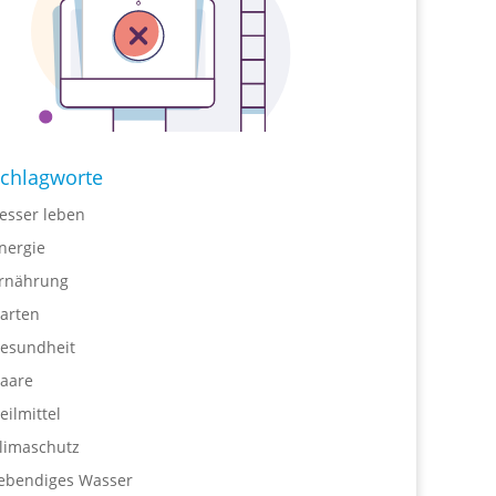
chlagworte
esser leben
nergie
rnährung
arten
esundheit
aare
eilmittel
limaschutz
ebendiges Wasser