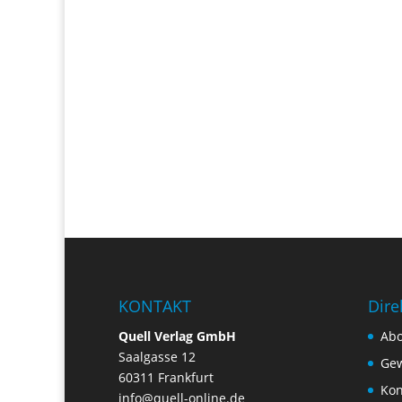
KONTAKT
Dire
Quell Verlag GmbH
Ab
Saalgasse 12
Gew
60311 Frankfurt
Kon
info@quell-online.de