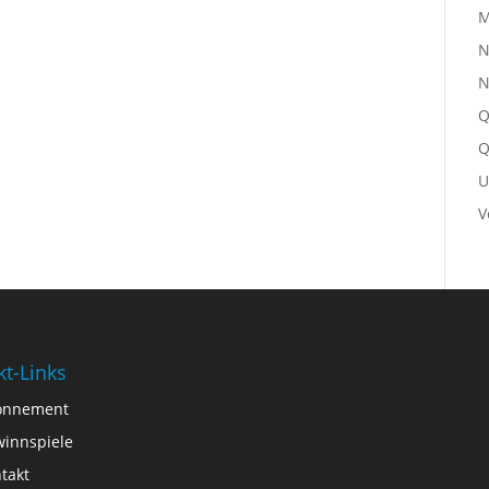
M
N
N
Q
Q
U
V
kt-Links
onnement
innspiele
takt