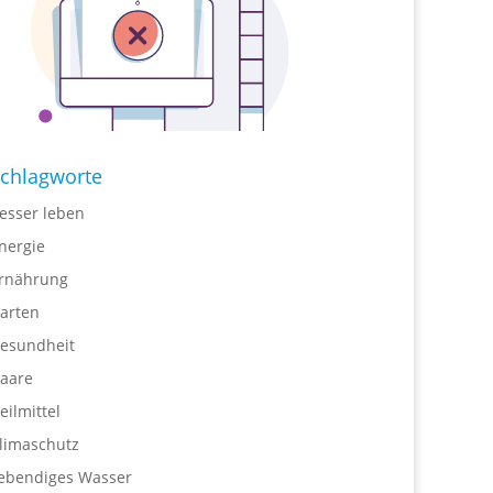
chlagworte
esser leben
nergie
rnährung
arten
esundheit
aare
eilmittel
limaschutz
ebendiges Wasser