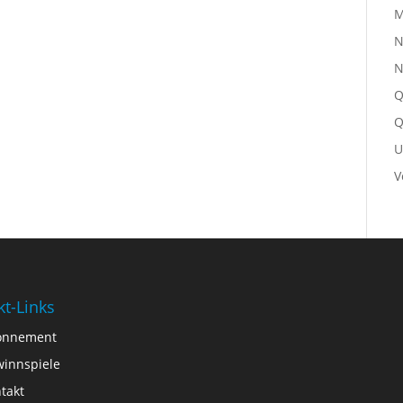
M
N
N
Q
Q
U
V
kt-Links
onnement
innspiele
takt