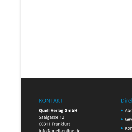
KONTAKT
Dire
Quell Verlag GmbH
Ab
Saalgasse 12
Gew
60311 Frankfurt
Kon
info@quell-online.de