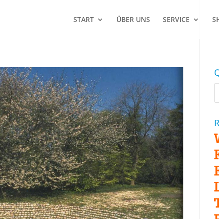
START
ÜBER UNS
SERVICE
S
Q
R