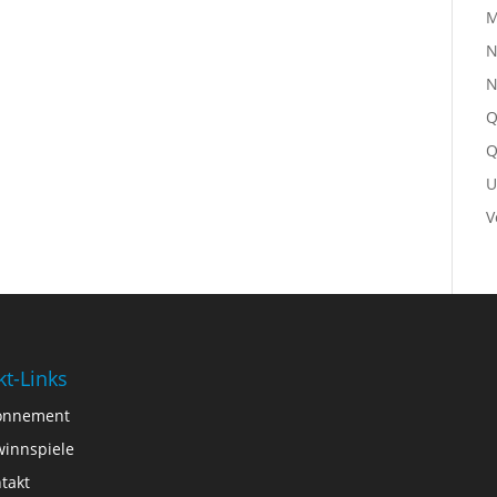
M
N
N
Q
Q
U
V
kt-Links
onnement
innspiele
takt