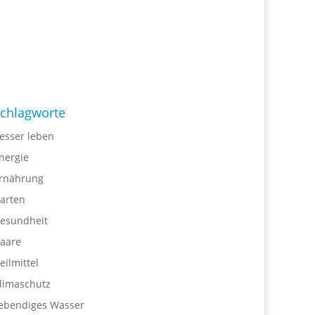
chlagworte
esser leben
nergie
rnährung
arten
esundheit
aare
eilmittel
limaschutz
ebendiges Wasser