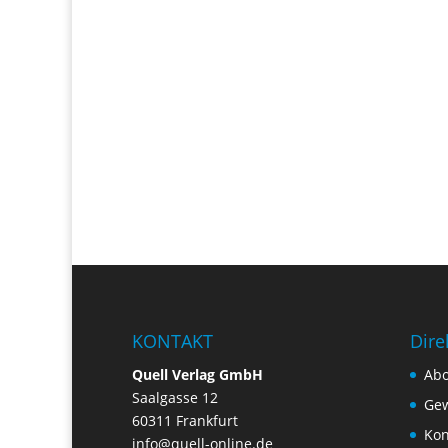
KONTAKT
Dire
Quell Verlag GmbH
Ab
Saalgasse 12
Gew
60311 Frankfurt
Kon
info@quell-online.de