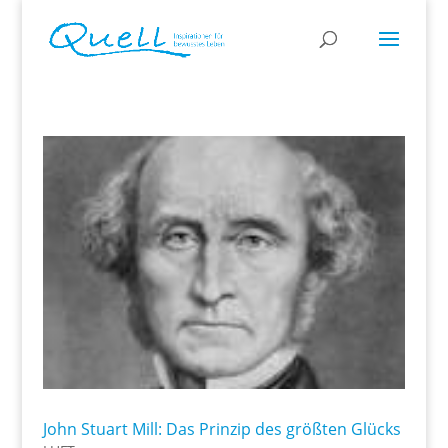
John Stuart Mill: Das Prinzip des größten Glücks