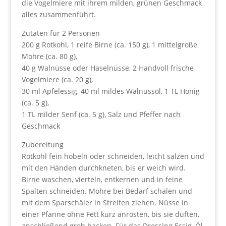
die Vogelmiere mit ihrem milden, grünen Geschmack
alles zusammenführt.
Zutaten für 2 Personen
200 g Rotkohl, 1 reife Birne (ca. 150 g), 1 mittelgroße
Möhre (ca. 80 g),
40 g Walnüsse oder Haselnüsse, 2 Handvoll frische
Vogelmiere (ca. 20 g),
30 ml Apfelessig, 40 ml mildes Walnussöl, 1 TL Honig
(ca. 5 g),
1 TL milder Senf (ca. 5 g), Salz und Pfeffer nach
Geschmack
Zubereitung
Rotkohl fein hobeln oder schneiden, leicht salzen und
mit den Händen durchkneten, bis er weich wird.
Birne waschen, vierteln, entkernen und in feine
Spalten schneiden. Möhre bei Bedarf schälen und
mit dem Sparschäler in Streifen ziehen. Nüsse in
einer Pfanne ohne Fett kurz anrösten, bis sie duften,
anschließend grob hacken. Für das Dressing Essig, Öl,