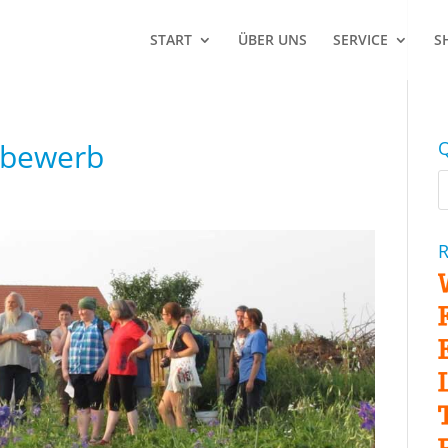
START
ÜBER UNS
SERVICE
S
tbewerb
Q
R