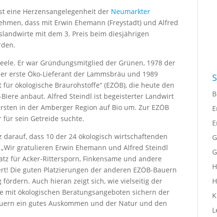
) ist eine Herzensangelegenheit der
Neumarkter
ehmen, dass mit Erwin Ehemann (Freystadt) und Alfred
slandwirte mit dem 3. Preis beim diesjährigen
rden.
Seele. Er war Gründungsmitglied der Grünen, 1978 der
der erste Öko-Lieferant der Lammsbräu und 1989
S
für ökologische Braurohstoffe“ (EZÖB), die heute den
B
iere anbaut. Alfred Steindl ist begeisterter Landwirt
 ersten in der Amberger Region auf Bio um. Zur EZÖB
E
 für sein Getreide suchte.
E
z darauf, dass 10 der 24 ökologisch wirtschaftenden
G
„Wir gratulieren Erwin Ehemann und Alfred Steindl
G
satz für Acker-Rittersporn, Finkensame und andere
H
ert! Die guten Platzierungen der anderen EZÖB-Bauern
H
ig fördern. Auch hieran zeigt sich, wie vielseitig der
äge mit ökologischen Beratungsangeboten sichern der
K
 Bauern ein gutes Auskommen und der Natur und den
L