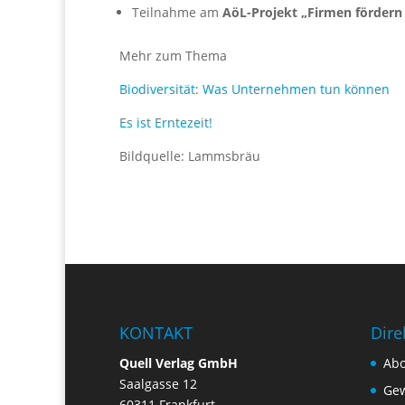
Teilnahme am
AöL-Projekt „Firmen fördern V
Mehr zum Thema
Biodiversität: Was Unternehmen tun können
Es ist Erntezeit!
Bildquelle: Lammsbräu
KONTAKT
Dire
Quell Verlag GmbH
Ab
Saalgasse 12
Gew
60311 Frankfurt