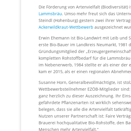
Die Förderung von Artenvielfalt (Biodiversität
Lammsbräu
. Umso mehr freut sich das Untern
Steindl (Hohenburg) gestern zwei ihrer Vertrag
Ackerwildkraut-Wettbewerb
ausgezeichnet wu
Erwin Ehemann ist Bio-Landwirt mit Leib und 
erste Bio-Bauer im Landkreis Neumarkt, 1981 
Gründungsmitglied der „Erzeugergemeinschaft 
kompletten Rohstoffbedarf für die Lammsbräu-B
im Nebenerwerb, 1984 stellte er als einer der
kam er 2015, als er einen regionalen Abnehmer
Susanne Horn, Generalbevollmächtigte, ist stol
Wettbewerbsteilnehmer EZÖB-Mitglieder sind: 
ganz herzlich zu dieser Auszeichnung. Ihr Ein
gefährdete Pflanzenarten ist wirklich sehensw
belegen, dass sie alle die Artenvielfalt tatkräft
Nutzen unserer Partnerschaft ist: Faire Vertr
Brauerei hochqualitative Bio-Rohstoffe, den
Menschen mehr Artenvielfalt.“