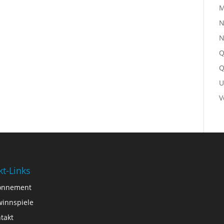
M
N
N
Q
Q
U
V
kt-Links
onnement
innspiele
takt