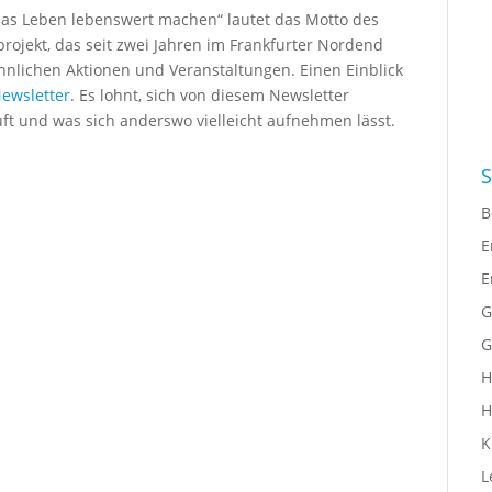
das Leben lebenswert machen“ lautet das Motto des
rojekt, das seit zwei Jahren im Frankfurter Nordend
hnlichen Aktionen und Veranstaltungen. Einen Einblick
ewsletter
. Es lohnt, sich von diesem Newsletter
äuft und was sich anderswo vielleicht aufnehmen lässt.
S
B
E
E
G
G
H
H
K
L