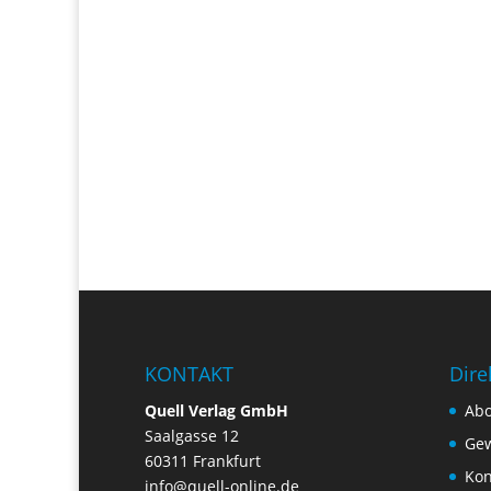
KONTAKT
Dire
Quell Verlag GmbH
Ab
Saalgasse 12
Gew
60311 Frankfurt
Kon
info@quell-online.de