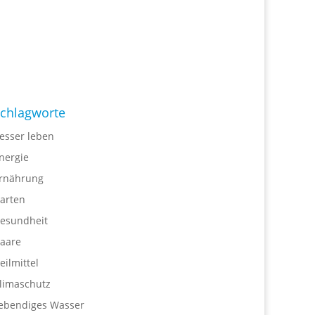
chlagworte
esser leben
nergie
rnährung
arten
esundheit
aare
eilmittel
limaschutz
ebendiges Wasser