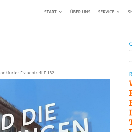
START
ÜBER UNS
SERVICE
S
Q
nkfurter Frauentreff F 132
R