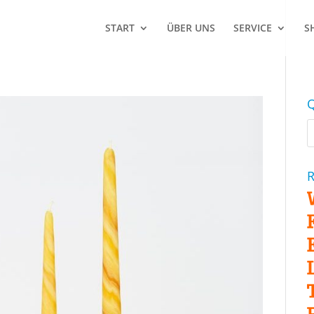
START
ÜBER UNS
SERVICE
S
Q
R