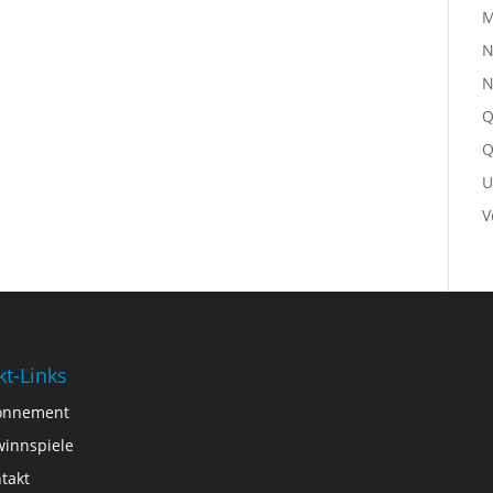
M
N
N
Q
Q
U
V
kt-Links
onnement
innspiele
takt