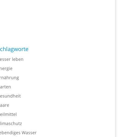
chlagworte
esser leben
nergie
rnährung
arten
esundheit
aare
eilmittel
limaschutz
ebendiges Wasser