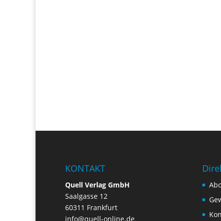
KONTAKT
Dire
Quell Verlag GmbH
Ab
Saalgasse 12
Gew
60311 Frankfurt
Kon
info@quell-online.de