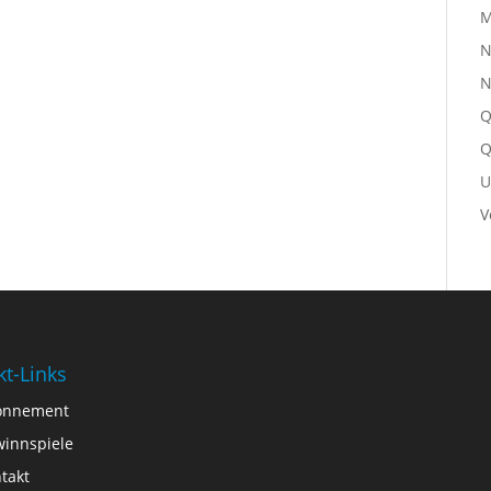
M
N
N
Q
Q
U
V
kt-Links
onnement
innspiele
takt