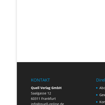
KONTAKT
Dire
Quell Verlag GmbH
Ab
Saalgasse 12
Gew
60311 Frankfurt
Kon
info@quell-online.de