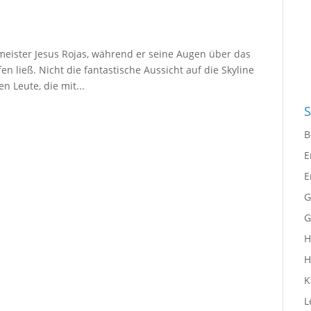
smeister Jesus Rojas, während er seine Augen über das
ließ. Nicht die fantastische Aussicht auf die Skyline
 Leute, die mit...
S
B
E
E
G
G
H
H
K
L