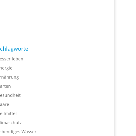
chlagworte
esser leben
nergie
rnährung
arten
esundheit
aare
eilmittel
limaschutz
ebendiges Wasser