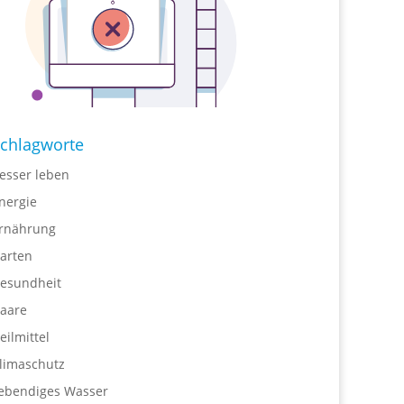
chlagworte
esser leben
nergie
rnährung
arten
esundheit
aare
eilmittel
limaschutz
ebendiges Wasser