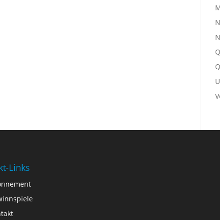
M
N
N
Q
Q
U
V
kt-Links
onnement
innspiele
takt