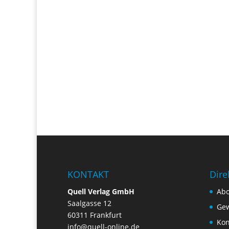
KONTAKT
Dire
Quell Verlag GmbH
Ab
Saalgasse 12
Gew
60311 Frankfurt
Kon
info@quell-online.de