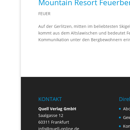
Mountain Resort Feuerbe
FEUER
Auf der Gerlitzen, mitten im beliebtesten Skig
kommt aus dem Altslawischen und bedeutet Fe
Kommunikation unter den Bergbewohnern erinn
KONTAKT
Dire
Quell Verlag GmbH
Ab
Saalgasse 12
Gew
60311 Frankfurt
Kon
info@quell-online.de