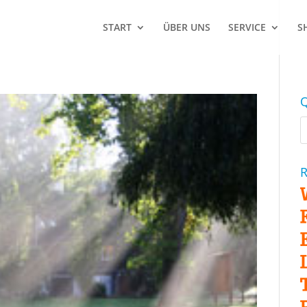
START
ÜBER UNS
SERVICE
S
Q
R