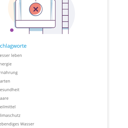
chlagworte
esser leben
nergie
rnährung
arten
esundheit
aare
eilmittel
limaschutz
ebendiges Wasser