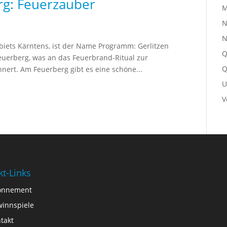
rg: Feuerzauber
M
N
N
ebiets Kärntens, ist der Name Programm: Gerlitzen
Q
uerberg, was an das Feuerbrand-Ritual zur
Q
ert. Am Feuerberg gibt es eine schöne...
U
V
kt-Links
onnement
innspiele
takt