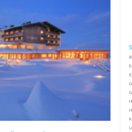
S
B
E
E
G
G
H
H
K
L