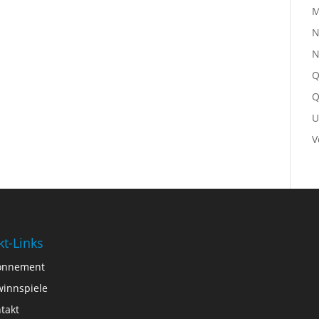
M
N
N
Q
Q
U
V
kt-Links
onnement
innspiele
takt