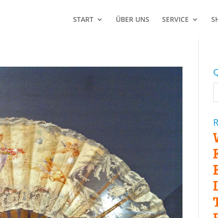
START
ÜBER UNS
SERVICE
S
Q
R