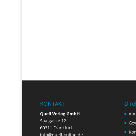
KONTAKT
Dire
Quell Verlag GmbH
Ab
Saalgasse 12
Gew
60311 Frankfurt
Kon
info@quell-online.de