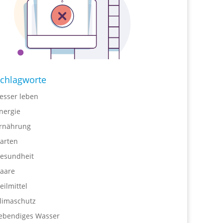
chlagworte
esser leben
nergie
rnährung
arten
esundheit
aare
eilmittel
limaschutz
ebendiges Wasser