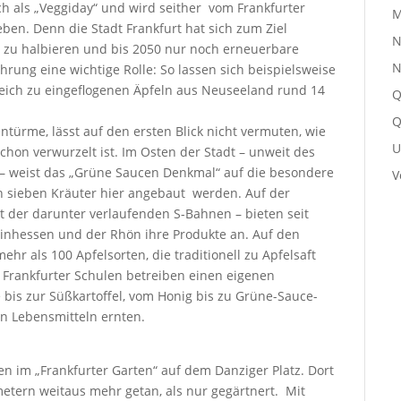
h als „Veggiday“ und wird seither vom Frankfurter
M
ben. Denn die Stadt Frankfurt hat sich zum Ziel
N
t zu halbieren und bis 2050 nur noch erneuerbare
N
hrung eine wichtige Rolle: So lassen sich beispielsweise
gleich zu eingeflogenen Äpfeln aus Neuseeland rund 14
Q
Q
türme, lässt auf den ersten Blick nicht vermuten, wie
U
chon verwurzelt ist. Im Osten der Stadt – unweit des
– weist das „Grüne Saucen Denkmal“ auf die besondere
V
en sieben Kräuter hier angebaut werden. Auf der
 der darunter verlaufenden S-Bahnen – bieten seit
einhessen und der Rhön ihre Produkte an. Auf den
r als 100 Apfelsorten, die traditionell zu Apfelsaft
 Frankfurter Schulen betreiben einen eigenen
 bis zur Süßkartoffel, vom Honig bis zu Grüne-Sauce-
en Lebensmitteln ernten.
im „Frankfurter Garten“ auf dem Danziger Platz. Dort
etern weitaus mehr getan, als nur gegärtnert. Mit