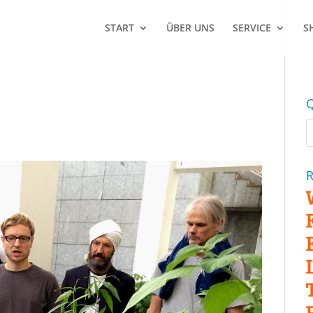
START
ÜBER UNS
SERVICE
S
Q
R