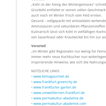
„Kohl ist der König des Wintergemüses“ schreib
Grünkohl entfaltet er seinen vollen Geschmack
auch noch im Winter frisch vom Feld ernten.
Gesund – vollgepackt mit antioxidativ wirkenden
Aminosäuren und sekundären Pflanzenstoffen –
Kulinarisch lässt sich Kohl in vielfältigen Koc
von Sauerkraut oder Krautwickel bis hin zur a
Vorurteil
„Im Winter gibt Regionales nur wenig für Feinsc
immer mehr neue Kochbücher nun widerlegen. 
inspirierende Hinweise, wie sich die Nahrung
NÜTZLICHE LINKS:
•
www.klimagourmet.de
•
www.frankfurt-greencity.de
•
www.frankfurter-garten.de
•
www.umweltlernen-frankfurt.de
•
www.permakultur-akadamie.de
•
www.permakultur-akademie.com