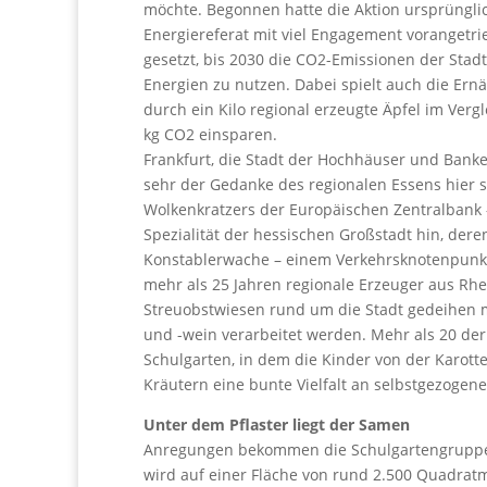
möchte. Begonnen hatte die Aktion ursprünglic
Energiereferat mit viel Engagement vorangetrie
gesetzt, bis 2030 die CO2-Emissionen der Stad
Energien zu nutzen. Dabei spielt auch die Ernä
durch ein Kilo regional erzeugte Äpfel im Ver
kg CO2 einsparen.
Frankfurt, die Stadt der Hochhäuser und Banken
sehr der Gedanke des regionalen Essens hier s
Wolkenkratzers der Europäischen Zentralbank 
Spezialität der hessischen Großstadt hin, der
Konstablerwache – einem Verkehrsknotenpunkt
mehr als 25 Jahren regionale Erzeuger aus Rh
Streuobstwiesen rund um die Stadt gedeihen meh
und -wein verarbeitet werden. Mehr als 20 der
Schulgarten, in dem die Kinder von der Karotte
Kräutern eine bunte Vielfalt an selbstgezogen
Unter dem Pflaster liegt der Samen
Anregungen bekommen die Schulgartengruppen 
wird auf einer Fläche von rund 2.500 Quadratm