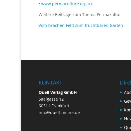
•
www.permaculture.org.uk
Weitere Beiträge zum Thema Permakultur
Vom brachen Feld zum fruchtbaren Garten
KONTAKT
Dire
Quell Verlag GmbH
Ab
Saalgasse 12
Gew
60311 Frankfurt
Kon
info@quell-online.de
New
Que