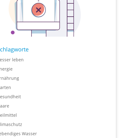
chlagworte
esser leben
nergie
rnährung
arten
esundheit
aare
eilmittel
limaschutz
ebendiges Wasser