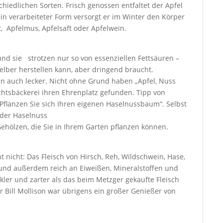
iedlichen Sorten. Frisch genossen entfaltet der Apfel
in verarbeiteter Form versorgt er im Winter den Körper
, Apfelmus, Apfelsaft oder Apfelwein.
d sie strotzen nur so von essenziellen Fettsäuren –
elber herstellen kann, aber dringend braucht.
 auch lecker. Nicht ohne Grund haben „Apfel, Nuss
chtsbäckerei ihren Ehrenplatz gefunden. Tipp von
flanzen Sie sich Ihren eigenen Haselnussbaum“. Selbst
 der Haselnuss
hölzen, die Sie in Ihrem Garten pflanzen können.
t nicht: Das Fleisch von Hirsch, Reh, Wildschwein, Hase,
 und außerdem reich an Eiweißen, Mineralstoffen und
nkler und zarter als das beim Metzger gekaufte Fleisch
 Bill Mollison war übrigens ein großer Genießer von