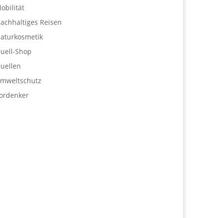
obilität
achhaltiges Reisen
aturkosmetik
uell-Shop
uellen
mweltschutz
ordenker