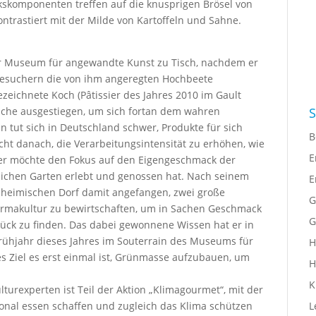
skomponenten treffen auf die knusprigen Brösel von
ontrastiert mit der Milde von Kartoffeln und Sahne.
er Museum für angewandte Kunst zu Tisch, nachdem er
Besuchern die von ihm angeregten Hochbeete
ezeichnete Koch (Pâtissier des Jahres 2010 im Gault
S
küche ausgestiegen, um sich fortan dem wahren
tut sich in Deutschland schwer, Produkte für sich
B
icht danach, die Verarbeitungsintensität zu erhöhen, wie
E
n er möchte den Fokus auf den Eigengeschmack der
erlichen Garten erlebt und genossen hat. Nach seinem
E
 heimischen Dorf damit angefangen, zwei große
G
ermakultur zu bewirtschaften, um in Sachen Geschmack
G
rück zu finden. Das dabei gewonnene Wissen hat er in
 Frühjahr dieses Jahres im Souterrain des Museums für
H
 Ziel es erst einmal ist, Grünmasse aufzubauen, um
H
K
urexperten ist Teil der Aktion „Klimagourmet“, mit der
L
ional essen schaffen und zugleich das Klima schützen