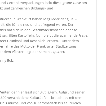
 und Getränkeverpackungen lockt diese grüne Oase am
t und zahlreichen Bildungs- und
stücken in Frankfurt haben Mitglieder der Quell-
lt, die für sie neu und aufregend waren: Der
rabis hat sich in den Geschmacksknospen ebenso
gegrillten Kartoffeln. Nun bleibt die spannende Frage:
lbeet Grünkohl und Rosenkohl ernten? „Unter dem
90er Jahre das Motto der Frankfurter Stadtzeitung
ter dem Pflaster liegt der Samen“. QC42E01
nny Bolz
inter, denn er lässt sich gut lagern. Aufgrund seiner
 1.600 verschiedene Kulturäpfel – braucht es mit dem
ig bis mürbe und von süßaromatisch bis säurereich