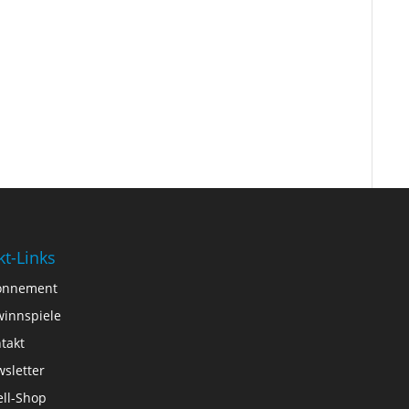
kt-Links
onnement
innspiele
takt
sletter
ll-Shop