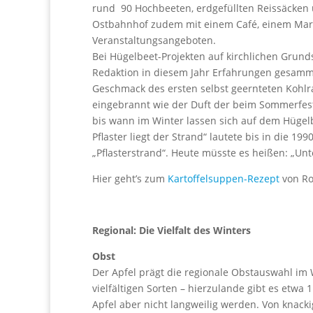
rund 90 Hochbeeten, erdgefüllten Reissäcken
Ostbahnhof zudem mit einem Café, einem Mark
Veranstaltungsangeboten.
Bei Hügelbeet-Projekten auf kirchlichen Grund
Redaktion in diesem Jahr Erfahrungen gesamme
Geschmack des ersten selbst geernteten Kohl
eingebrannt wie der Duft der beim Sommerfest 
bis wann im Winter lassen sich auf dem Hüge
Pflaster liegt der Strand“ lautete bis in die 19
„Pflasterstrand“. Heute müsste es heißen: „Un
Hier geht’s zum
Kartoffelsuppen-Rezept
von Ro
Regional: Die Vielfalt des Winters
Obst
Der Apfel prägt die regionale Obstauswahl im W
vielfältigen Sorten – hierzulande gibt es etwa
Apfel aber nicht langweilig werden. Von knack