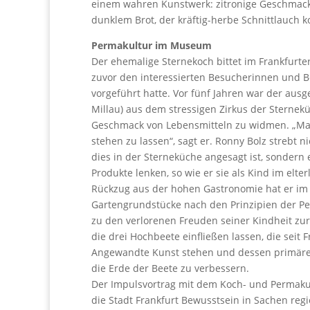
einem wahren Kunstwerk: zitronige Geschmack
dunklem Brot, der kräftig-herbe Schnittlauch k
Permakultur im Museum
Der ehemalige Sternekoch bittet im Frankfurt
zuvor den interessierten Besucherinnen und 
vorgeführt hatte. Vor fünf Jahren war der ausg
Millau) aus dem stressigen Zirkus der Sterne
Geschmack von Lebensmitteln zu widmen. „Man 
stehen zu lassen“, sagt er. Ronny Bolz strebt n
dies in der Sterneküche angesagt ist, sonder
Produkte lenken, so wie er sie als Kind im elt
Rückzug aus der hohen Gastronomie hat er im
Gartengrundstücke nach den Prinzipien der P
zu den verlorenen Freuden seiner Kindheit zu
die drei Hochbeete einfließen lassen, die seit
Angewandte Kunst stehen und dessen primäres
die Erde der Beete zu verbessern.
Der Impulsvortrag mit dem Koch- und Permakult
die Stadt Frankfurt Bewusstsein in Sachen reg