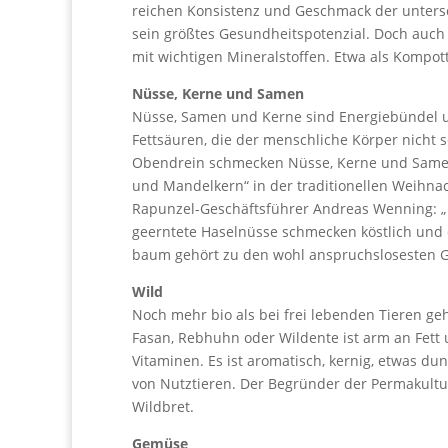
reichen Konsistenz und Geschmack der untersch
sein größtes Gesundheitspotenzial. Doch auch 
mit wichtigen Mineralstoffen. Etwa als Kompott
Nüsse, Kerne und Samen
Nüsse, Samen und Kerne sind Energiebündel un
Fettsäuren, die der menschliche Körper nicht s
Obendrein schmecken Nüsse, Kerne und Samen
und Mandelkern“ in der traditionellen Weihna
Rapunzel-Geschäftsführer Andreas Wenning: „P
geerntete Haselnüsse schmecken köstlich und
baum gehört zu den wohl anspruchslosesten Ge
Wild
Noch mehr bio als bei frei lebenden Tieren geh
Fasan, Rebhuhn oder Wildente ist arm an Fett
Vitaminen. Es ist aromatisch, kernig, etwas du
von Nutztieren. Der Begründer der Permakultur
Wildbret.
Gemüse