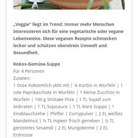
„Veggie“ liegt im Trend: Immer mehr Menschen
interessieren sich für eine vegetarische oder vegane
Lebensweise. Diese veganen Rezepte schmecken
lecker und schützen obendrein Umwelt und
Gesundheit.
Kokos-Gemüse-Suppe
Für 4 Personen
Zutaten:
1 Dose Kokosmilch (400 ml) | ¼ Kürbis in Würfeln | 1
rote Paprikaschote in Würfeln | 1 kleine Zucchini in
Würfeln | 100 g Shiitake Pilze | 1 TL Sojaöl zum
Anbraten | 1 TL Sojasauce | 1 TL klare Suppe | 1
Knoblauchzehe | Pfeffer | Currypulver | 2 EL weißes
Mandelmus | ½ TL Ingwer frisch gerieben | ½ TL
geröstetes Sesamöl | 2 EL Mungokeime | 2 EL
Erdnüsse